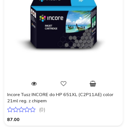
Incore Tusz INCORE do HP 651XL (C2P11AE) color
21ml reg. z chipem
(0)
87.00