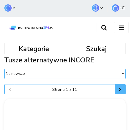
(
0
)
Zaloguj się
Zarejestruj się
Dodaj zgłoszenie
Kategorie
Szukaj
Tusze alternatywne INCORE