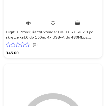
Digitus Przedłużacz/Extender DIGITUS USB 2.0 po
skrętce kat.6 do 150m, 4x USB-A do 480Mbps,
1xRJ45 (Gigabit Ethernet) (zestaw)
(0)
345.00