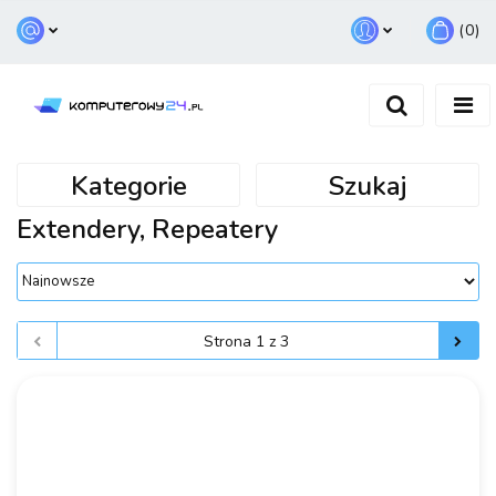
(
0
)
Zaloguj się
Zarejestruj się
Dodaj zgłoszenie
Kategorie
Szukaj
Extendery, Repeatery