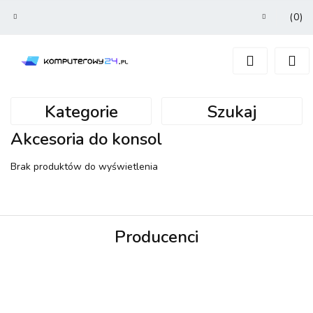
(
0
)
Zaloguj się
Zarejestruj się
Dodaj zgłoszenie
Kategorie
Szukaj
Akcesoria do konsol
Brak produktów do wyświetlenia
Producenci
3MK