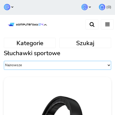
(
0
)
Zaloguj się
Zarejestruj się
Dodaj zgłoszenie
Kategorie
Szukaj
Słuchawki sportowe