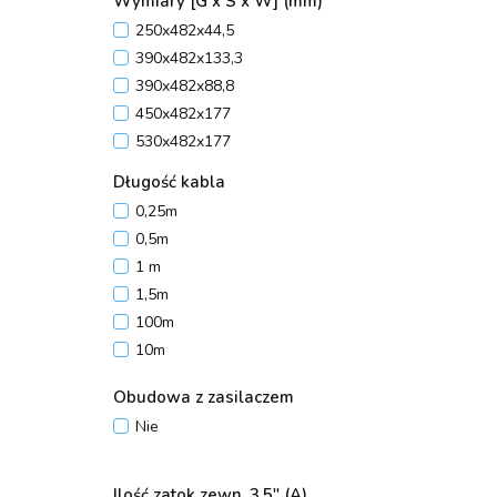
Wymiary [G x S x W] (mm)
250x482x44,5
390x482x133,3
390x482x88,8
450x482x177
530x482x177
Długość kabla
0,25m
0,5m
1 m
1,5m
100m
10m
20m
Obudowa z zasilaczem
2m
Nie
305m
3m
50m
Ilość zatok zewn. 3.5" (A)