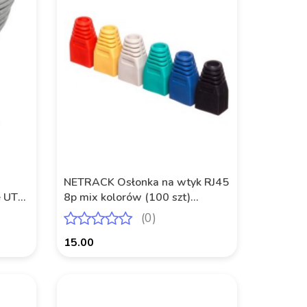
NETRACK Osłonka na wtyk RJ45
e UTP,
8p mix kolorów (100 szt)
Netrack
(0)
15.00