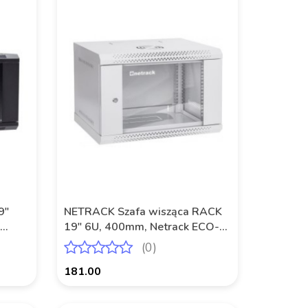
9"
NETRACK Szafa wisząca RACK
19" 6U, 400mm, Netrack ECO-
ierane
Line, szara, drzwi przeszklone
(0)
181.00