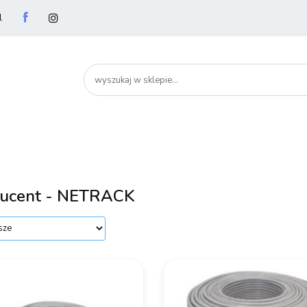
l
utery
Podzespoły
Peryferia
Drukarki
S
artHome
Bezpieczeństwo
Peryferia
Drukarki
Serwery i sieci
Smartfony
ucent - NETRACK