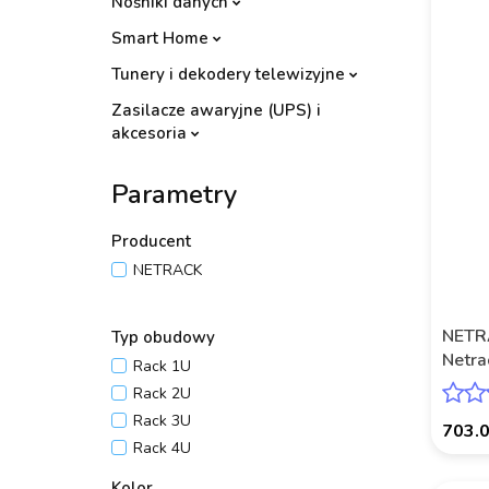
Nośniki danych
Smart Home
Tunery i dekodery telewizyjne
Zasilacze awaryjne (UPS) i
akcesoria
Parametry
Producent
NETRACK
NETRA
Typ obudowy
Netr
Rack 1U
czarn
Rack 2U
boki
Rack 3U
703.
Rack 4U
Kolor