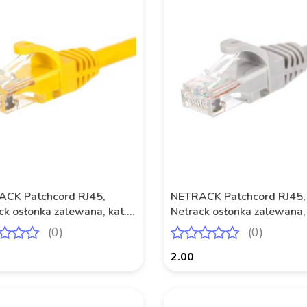
CK Patchcord RJ45,
NETRACK Patchcord RJ45,
ck osłonka zalewana, kat. 6
Netrack osłonka zalewana, 
0,25m żółty
UTP, 0,5m szary
(0)
(0)
2.00