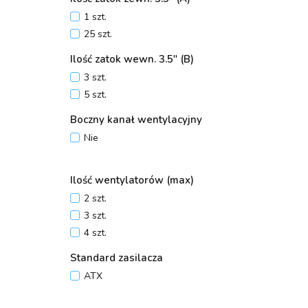
5m
1 szt.
25 szt.
Ilość zatok wewn. 3.5" (B)
3 szt.
5 szt.
Boczny kanał wentylacyjny
Nie
Ilość wentylatorów (max)
2 szt.
3 szt.
4 szt.
Standard zasilacza
ATX