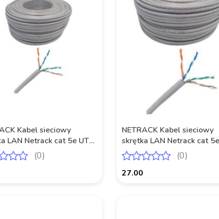
CK Kabel sieciowy
NETRACK Kabel sieciowy
ka LAN Netrack cat 5e UTP,
skrętka LAN Netrack cat 5
, 100m , CCA
szary, 50m , CCA
(0)
(0)
0
27.00