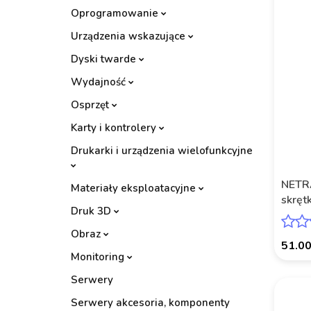
Oprogramowanie
Urządzenia wskazujące
Dyski twarde
Wydajność
Osprzęt
Karty i kontrolery
Drukarki i urządzenia wielofunkcyjne
NETRA
Materiały eksploatacyjne
skręt
Druk 3D
szary
Obraz
51.0
Monitoring
Serwery
Serwery akcesoria, komponenty