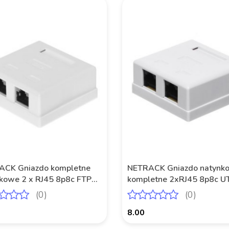
ACK Gniazdo kompletne
NETRACK Gniazdo natynk
kowe 2 x RJ45 8p8c FTP
kompletne 2xRJ45 8p8c U
6 LSA Netrack
Cat6 LSA Netrack
(0)
(0)
0
8.00