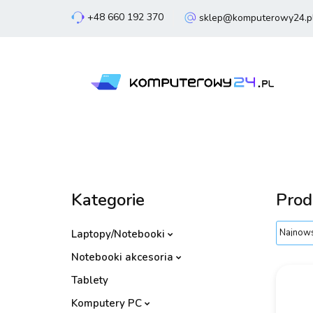
+48 660 192 370
sklep@komputerowy24.p
Laptopy
Komp
Smartfony
Sm
Laptopy
Komputery
Podzespoły
Kategorie
Prod
Laptopy/Notebooki
Notebooki akcesoria
Tablety
Komputery PC