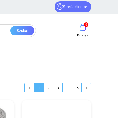
Strefa klienta
erwery i sieci
Zaloguj się
0
Zarejestruj się
Dodaj zgłoszenie
SmartHome
Bezpieczeństwo
1
2
3
...
15