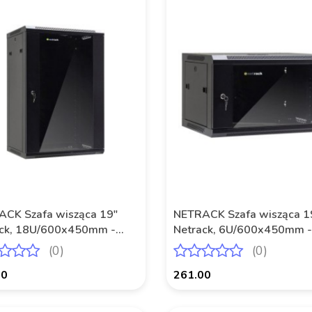
CK Szafa wisząca 19"
NETRACK Szafa wisząca 1
ack, 18U/600x450mm -
Netrack, 6U/600x450mm -
y, drzwi szklane, otwierane
czarny, drzwi szklane, otw
(0)
(0)
boki
00
261.00