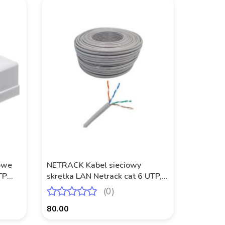
Produkt niedostępny
owe
NETRACK Kabel sieciowy
TP
skrętka LAN Netrack cat 6 UTP,
szary, 100m , CCA
(0)
80.00