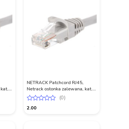
NETRACK Patchcord RJ45,
kat. 6
Netrack osłonka zalewana, kat. 6
UTP, 1m szary
(0)
2.00