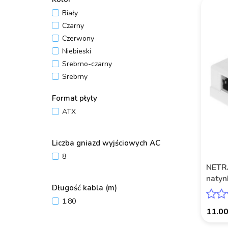
Biały
Czarny
Czerwony
Niebieski
Srebrno-czarny
Srebrny
Szary
Format płyty
Wielokolorowy
ATX
Zielony
Żółty
Liczba gniazd wyjściowych AC
8
NETR
natyn
Długość kabla (m)
kat. 
1.80
11.0