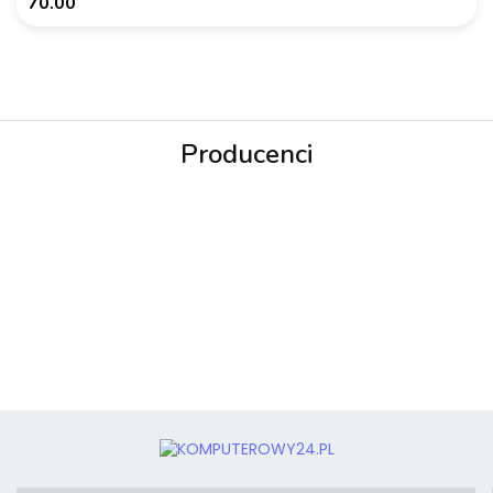
70.00
Producenci
3MK
3mk Protection