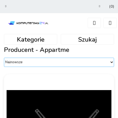
(
0
)
Zaloguj się
Zarejestruj się
Dodaj zgłoszenie
Kategorie
Szukaj
Producent - Appartme