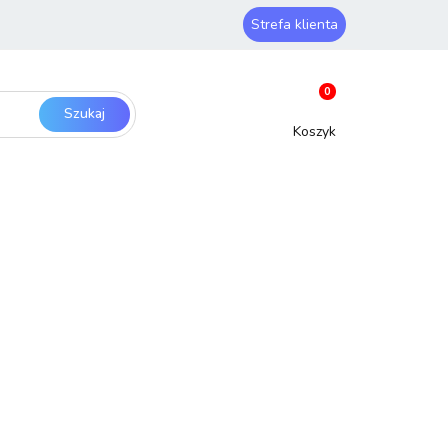
Strefa klienta
ery i sieci
Zaloguj się
0
Zarejestruj się
Dodaj zgłoszenie
SmartHome
Bezpieczeństwo