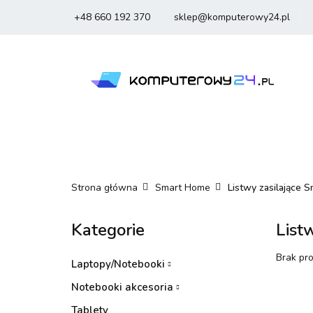
+48 660 192 370
sklep@komputerowy24.pl
Laptopy
Komp
Smartfony
Sm
Laptopy
Komputery
Podzespoły
Strona główna
Smart Home
Listwy zasilające S
Kategorie
List
Brak pr
Laptopy/Notebooki
Notebooki akcesoria
Tablety