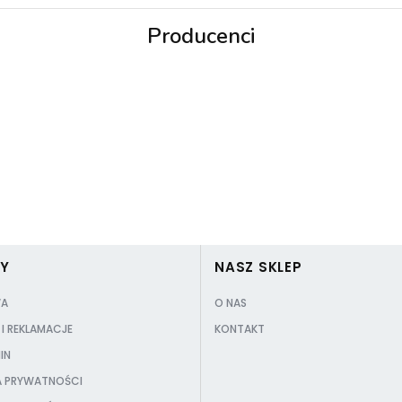
Producenci
3MK
3mk Protection
PY
NASZ SKLEP
A
O NAS
I REKLAMACJE
KONTAKT
IN
A PRYWATNOŚCI
A4 Tech