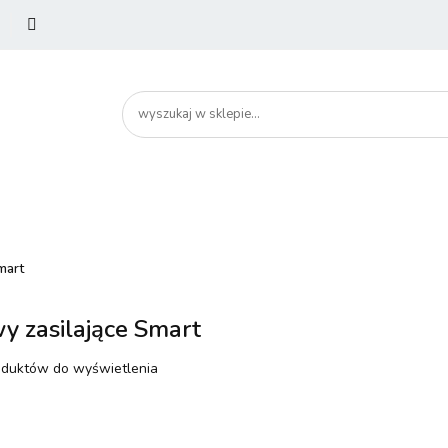
utery
Podzespoły
Peryferia
Drukarki
Serw
artHome
Bezpieczeństwo
Peryferia
Drukarki
Serwery i sieci
Smartfony
mart
wy zasilające Smart
oduktów do wyświetlenia