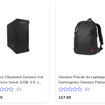
Produkt niedostępny
is Obudowa Genesis Irid
Genesis Plecak do Laptopa
icro tower (USB 3.0, z
Gamingowy Genesis Palla
m)
Czarny 15.6"
(0)
(0)
00
137.00