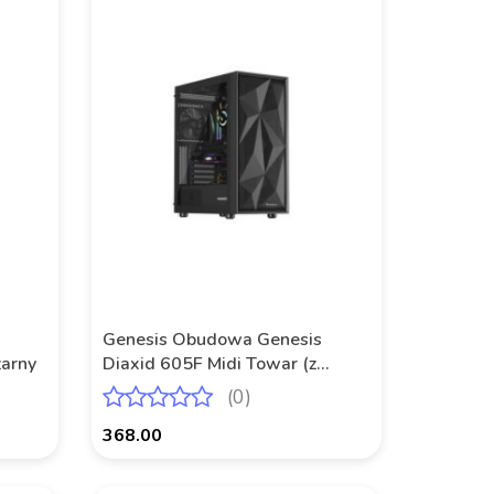
Produkt niedostępny
Genesis Obudowa Genesis
arny
Diaxid 605F Midi Towar (z
oknem, USB-C) Czarna
(0)
368.00