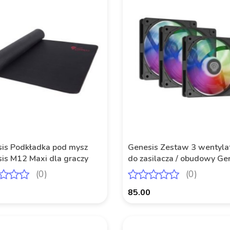
is Podkładka pod mysz
Genesis Zestaw 3 wentyl
is M12 Maxi dla graczy
do zasilacza / obudowy Ge
Oxal 120 ARGB Czarny
(0)
(0)
0
85.00