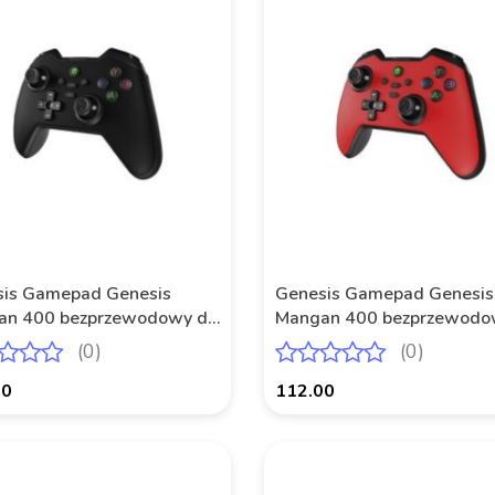
is Gamepad Genesis
Genesis Gamepad Genesis
an 400 bezprzewodowy do
Mangan 400 bezprzewodo
WITCH/MOBILE czarny
PC/SWITCH/MOBILE czer
(0)
(0)
00
112.00