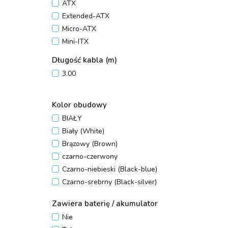
ATX
Socket-1156
Extended-ATX
Micro-ATX
Mini-ITX
Długość kabla (m)
3.00
Kolor obudowy
BIAŁY
Biały (White)
Brązowy (Brown)
czarno-czerwony
Czarno-niebieski (Black-blue)
Czarno-srebrny (Black-silver)
CZARNY
Zawiera baterię / akumulator
Czarny (Black)
Nie
Czerwony (Red)