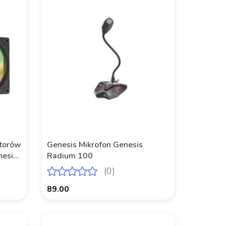
atorów
Genesis Mikrofon Genesis
nesis
Radium 100
(0)
89.00