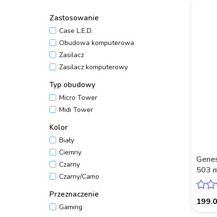
Zastosowanie
Case L.E.D.
Obudowa komputerowa
Zasilacz
Zasilacz komputerowy
Typ obudowy
Micro Tower
Midi Tower
Kolor
Biały
Ciemny
Genes
Czarny
503 m
Czarny/Camo
okne
Przeznaczenie
199.
Gaming