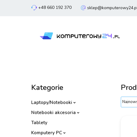
+48 660 192 370
sklep@komputerowy24.p
Laptopy
Komp
Smartfony
Sm
Laptopy
Komputery
Podzespoły
Kategorie
Prod
Laptopy/Notebooki
Notebooki akcesoria
Tablety
Komputery PC