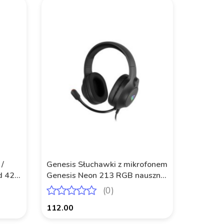
 /
Genesis Słuchawki z mikrofonem
d 420
Genesis Neon 213 RGB nauszne
czarne
(0)
112.00