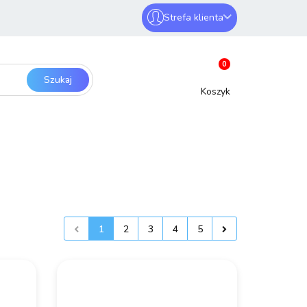
Strefa klienta
erwery i sieci
Zaloguj się
0
Zarejestruj się
Dodaj zgłoszenie
SmartHome
Bezpieczeństwo
1
2
3
4
5