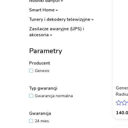
Nośniki danych
Smart Home
Tunery i dekodery telewizyjne
Zasilacze awaryjne (UPS) i
akcesoria
Parametry
Producent
Genesis
Genes
Typ gwarancji
Radiu
Gwarancja normalna
140.
Gwarancja
24 mies.