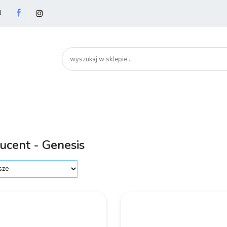
l
utery
Podzespoły
Peryferia
Drukarki
S
artHome
Bezpieczeństwo
Peryferia
Drukarki
Serwery i sieci
Smartfony
ucent - Genesis