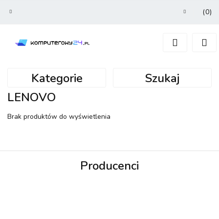
(
0
)
Zaloguj się
Zarejestruj się
Dodaj zgłoszenie
Kategorie
Szukaj
LENOVO
Brak produktów do wyświetlenia
Producenci
3MK