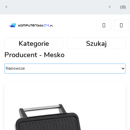
(
0
)
Zaloguj się
Zarejestruj się
Dodaj zgłoszenie
Kategorie
Szukaj
Producent - Mesko