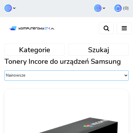
(
0
)
Zaloguj się
Zarejestruj się
Dodaj zgłoszenie
Kategorie
Szukaj
Tonery Incore do urządzeń Samsung