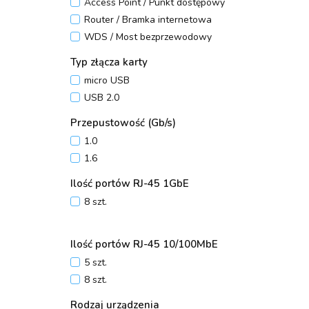
Access Point / Punkt dostępowy
Router / Bramka internetowa
WDS / Most bezprzewodowy
Typ złącza karty
micro USB
USB 2.0
Przepustowość (Gb/s)
1.0
1.6
Ilość portów RJ-45 1GbE
8 szt.
Ilość portów RJ-45 10/100MbE
5 szt.
8 szt.
Rodzaj urządzenia