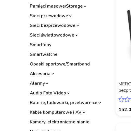
Pamięci masowe/Storage
Sieci przewodowe
Sieci bezprzewodowe
Sieci światłowodowe
Smartfony
Smartwatche
Opaski sportowe/Smartband
Akcesoria
Alarmy
MERC
bezp
Audio Foto Video
MR80
Baterie, ładowarki, przetwornice
152.
Kable komputerowe i AV
Kamery, elektroniczne nianie