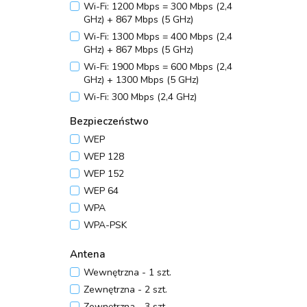
bezprzewodowe do 54 Mb/s,
Wi-Fi: 1200 Mbps = 300 Mbps (2,4
częstotliwość 2,4 GHz
GHz) + 867 Mbps (5 GHz)
IEEE 802.11k WLAN Management
Wi-Fi: 1300 Mbps = 400 Mbps (2,4
System
GHz) + 867 Mbps (5 GHz)
IEEE 802.11n Połączenie
Wi-Fi: 1900 Mbps = 600 Mbps (2,4
bezprzewodowe (Wi-Fi 4)
GHz) + 1300 Mbps (5 GHz)
IEEE 802.11r
Wi-Fi: 300 Mbps (2,4 GHz)
IEEE 802.11v
Wi-Fi: 3000 Mbps = 574 Mbps (2,4
Bezpieczeństwo
GHz) + 2402 Mbps (5 GHz)
IEEE 802.3 10 Base-T (RJ45)
WEP
IEEE 802.3u 100 Base-T (RJ45)
WEP 128
IEEE 802.3x Flow control
WEP 152
IPv4
WEP 64
IPv6
WPA
WPA-PSK
WPA/WPA2-Personal/PSK
Antena
WPA2
Wewnętrzna - 1 szt.
WPA2-PSK
Zewnętrzna - 2 szt.
WPA2/WPA3-Personal/PSK
Zewnętrzna - 3 szt.