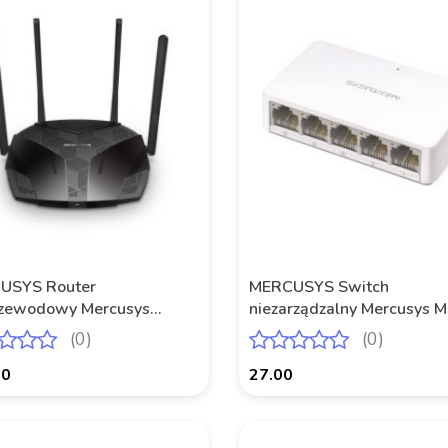
Produkt niedostępny
USYS Router
MERCUSYS Switch
rzewodowy Mercusys
niezarządzalny Mercusys 
X AX3000 3xLAN 1xWAN
5x 10/100Mb/s
(0)
(0)
00
27.00