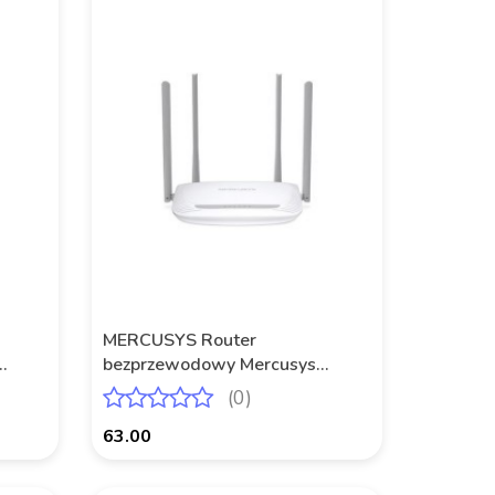
MERCUSYS Router
bezprzewodowy Mercusys
MW325R N300 3xLAN 1xWAN
(0)
63.00