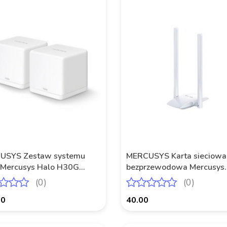
USYS Zestaw systemu
MERCUSYS Karta sieciowa
Mercusys Halo H30G
bezprzewodowa Mercusys
00 2xLAN/WAN (2-Pack)
MW300UH N300 USB
(0)
(0)
00
40.00