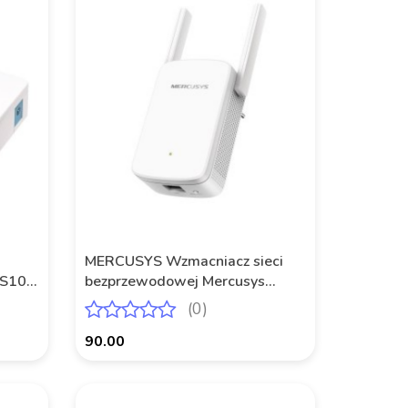
MERCUSYS Wzmacniacz sieci
MS105
bezprzewodowej Mercusys
ME30 AC1200 1x RJ-45
(0)
90.00