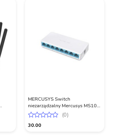
MERCUSYS Switch
niezarządzalny Mercusys MS108
1xWAN
8x 10/100Mb/s
(0)
30.00