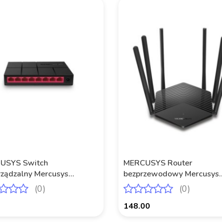
USYS Switch
MERCUSYS Router
rządzalny Mercusys
bezprzewodowy Mercusys
8G 8x 10/100/1000Mb/s
MR50G AC1900 2xLAN 
(0)
(0)
0
148.00