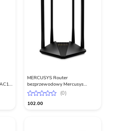
MERCUSYS Router
 AC12
bezprzewodowy Mercusys
MR30G AC1200 2xLAN 1xWAN
(0)
102.00