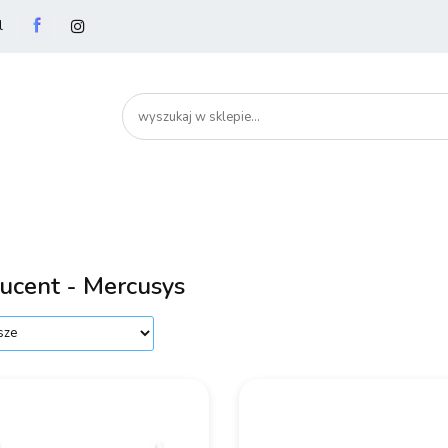
l
utery
Podzespoły
Peryferia
Drukarki
S
artHome
Bezpieczeństwo
Peryferia
Drukarki
Serwery i sieci
Smartfony
ucent - Mercusys