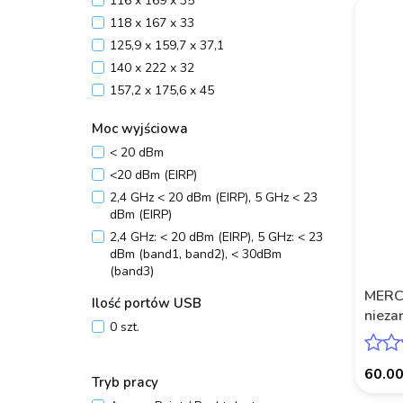
116 x 169 x 35
118 x 167 x 33
125,9 x 159,7 x 37,1
140 x 222 x 32
157,2 x 175,6 x 45
171,6 x 208,8 x 41,7
Moc wyjściowa
42,9 x 17,2 x 8,5
< 20 dBm
49 x 82 x 21
<20 dBm (EIRP)
60,3 x 127 x 22
2,4 GHz < 20 dBm (EIRP), 5 GHz < 23
75 x 101 x 39
dBm (EIRP)
84,7 x 112 x 39
2,4 GHz: < 20 dBm (EIRP), 5 GHz: < 23
88 x 88 x 88
dBm (band1, band2), < 30dBm
94 x 114 x 26
(band3)
CE:<20dBm (2.4GHz), <23dBm (5.15 -
MERC
Ilość portów USB
5.25GHz), FCC:<30dBm(2.4 GHz &
nieza
0 szt.
5GHz)
MS10
60.0
Tryb pracy