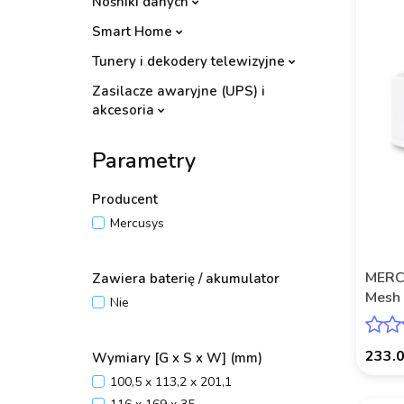
Nośniki danych
Smart Home
Tunery i dekodery telewizyjne
Zasilacze awaryjne (UPS) i
akcesoria
Parametry
Producent
Mercusys
MERC
Zawiera baterię / akumulator
Mesh 
Nie
AC13
233.
Wymiary [G x S x W] (mm)
100,5 x 113,2 x 201,1