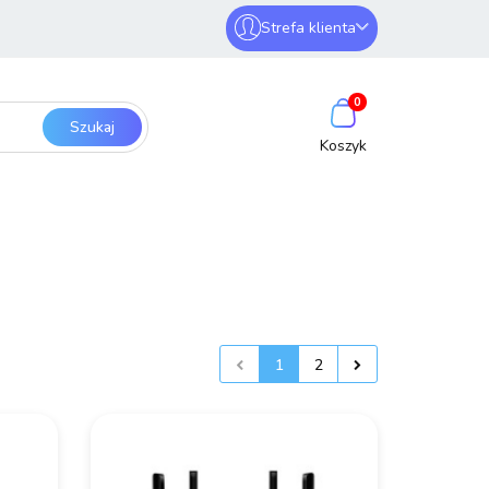
Strefa klienta
erwery i sieci
Zaloguj się
0
Zarejestruj się
Dodaj zgłoszenie
SmartHome
Bezpieczeństwo
1
2