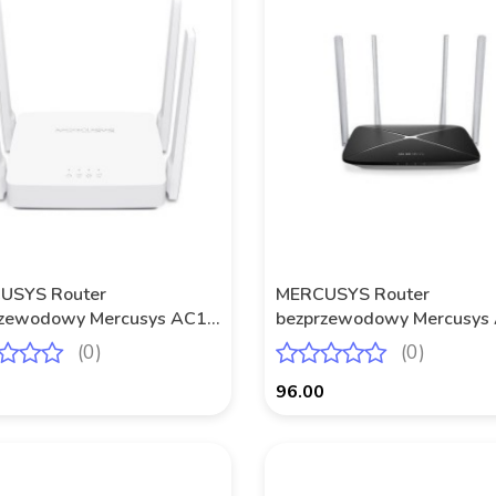
USYS Router
MERCUSYS Router
rzewodowy Mercusys AC10
bezprzewodowy Mercusys
00 2xLAN 1xWAN
AC1200 3xLAN 1xWAN
(0)
(0)
0
96.00