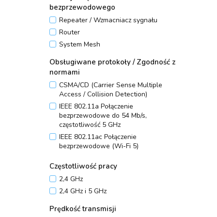
bezprzewodowego
Repeater / Wzmacniacz sygnału
Router
System Mesh
Obsługiwane protokoły / Zgodność z
normami
CSMA/CD (Carrier Sense Multiple
Access / Collision Detection)
IEEE 802.11a Połączenie
bezprzewodowe do 54 Mb/s,
częstotliwość 5 GHz
IEEE 802.11ac Połączenie
bezprzewodowe (Wi-Fi 5)
IEEE 802.11ax Połączenie
Częstotliwość pracy
bezprzewodowe (Wi-Fi 6)
2,4 GHz
IEEE 802.11b Połączenie
bezprzewodowe do 11 Mb/s,
2,4 GHz i 5 GHz
częstotliwość 2,4 GHz
Prędkość transmisji
IEEE 802.11g Połączenie