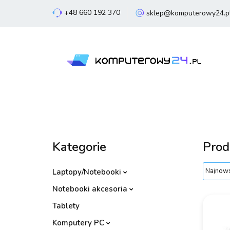
+48 660 192 370
sklep@komputerowy24.p
Laptopy
Komp
Smartfony
Sm
Laptopy
Komputery
Podzespoły
Kategorie
Prod
Laptopy/Notebooki
Notebooki akcesoria
Tablety
Komputery PC