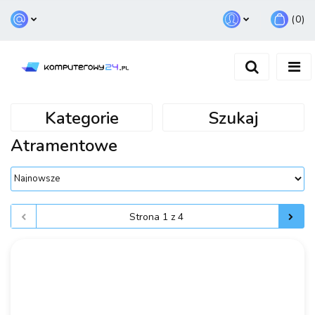
(
0
)
Zaloguj się
Zarejestruj się
Dodaj zgłoszenie
Kategorie
Szukaj
Atramentowe