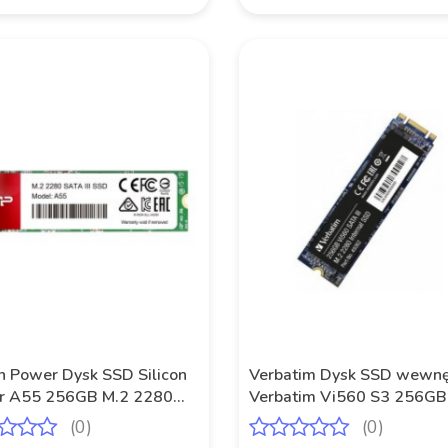
on Power Dysk SSD Silicon
Verbatim Dysk SSD wewnę
r A55 256GB M.2 2280
Verbatim Vi560 S3 256GB
 (560/530 MB/s)
2280 SATA
(0)
(0)