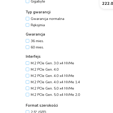
Gigabyte
222.
GOODRAM
Typ gwarancji
HIKSEMI
Gwarancja normalna
Kingston
Rękojmia
KIOXIA
Lexar
Gwarancja
MSI
36 mies.
Patriot
60 mies.
Patriot Memory
Interfejs
Samsung
M.2 PCIe Gen. 3.0 x4 NVMe
SanDisk
M.2 PCIe Gen. 4.0
SILICON POWER
M.2 PCIe Gen. 4.0 x4 NVMe
Team Group
M.2 PCIe Gen. 4.0 x4 NVMe 1.4
Verbatim
M.2 PCIe Gen. 5.0 x4 NVMe
Western Digital
M.2 PCIe Gen. 5.0 x4 NVMe 2.0
M.2 PCIe NVMe
Format szerokości
M.2 SATA
2,5'' (SFF)