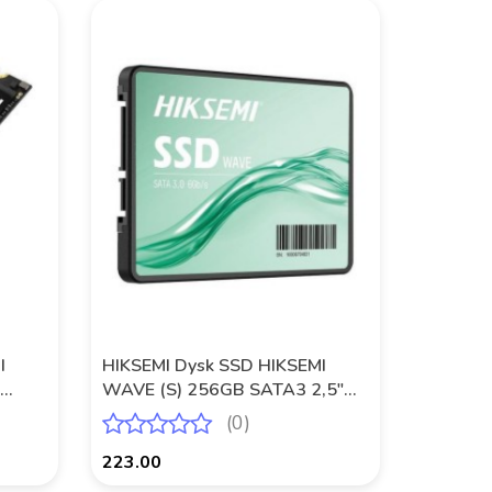
I
HIKSEMI Dysk SSD HIKSEMI
WAVE (S) 256GB SATA3 2,5"
0/950
(530/400 MB/s) 3D NAND
(0)
223.00