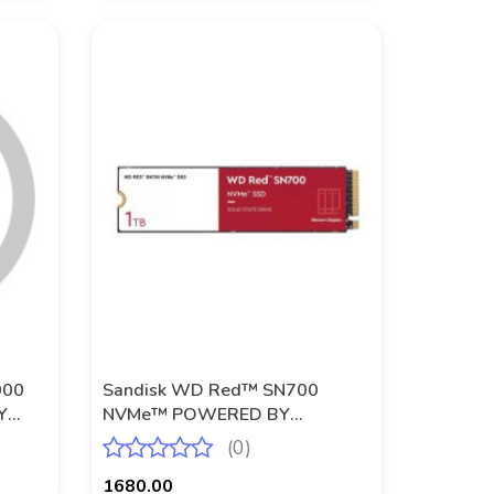
000
Sandisk WD Red™ SN700
Y
NVMe™ POWERED BY
SANDISK 1 TB
(0)
1680.00