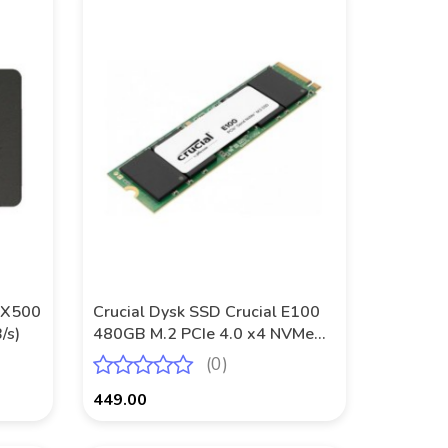
 BX500
Crucial Dysk SSD Crucial E100
/s)
480GB M.2 PCIe 4.0 x4 NVMe
2280 (4700/2500MB/s)
(0)
449.00