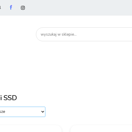
l
utery
Podzespoły
Peryferia
Drukarki
S
artHome
Bezpieczeństwo
Peryferia
Drukarki
Serwery i sieci
Smartfony
i SSD