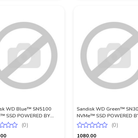
Produkt niedostępny
Produkt niedostępny
isk WD Blue™ SN5100
Sandisk WD Green™ SN3
™ SSD POWERED BY
NVMe™ SSD POWERED B
ISK 4 TB
SANDISK 2 TB
(0)
(0)
.00
1080.00