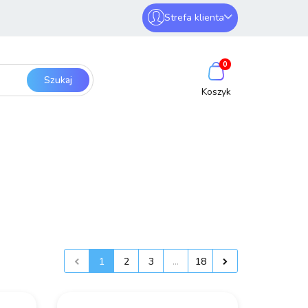
Strefa klienta
erwery i sieci
Zaloguj się
0
Zarejestruj się
Dodaj zgłoszenie
SmartHome
Bezpieczeństwo
1
2
3
...
18