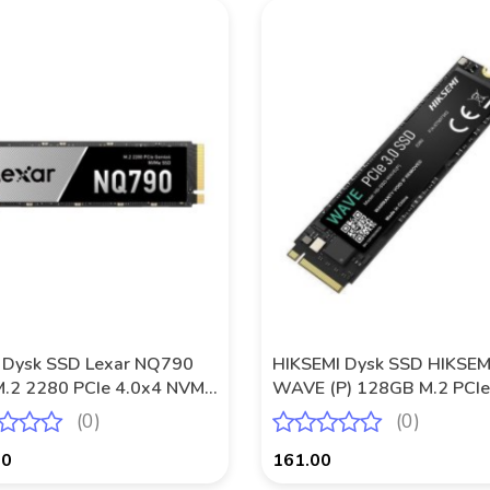
 Dysk SSD Lexar NQ790
HIKSEMI Dysk SSD HIKSEM
.2 2280 PCIe 4.0x4 NVMe
WAVE (P) 128GB M.2 PCIe
/6000 MB/s)
NVMe Gen3x4 2280 (120
(0)
(0)
MB/s) 3D NAND
00
161.00