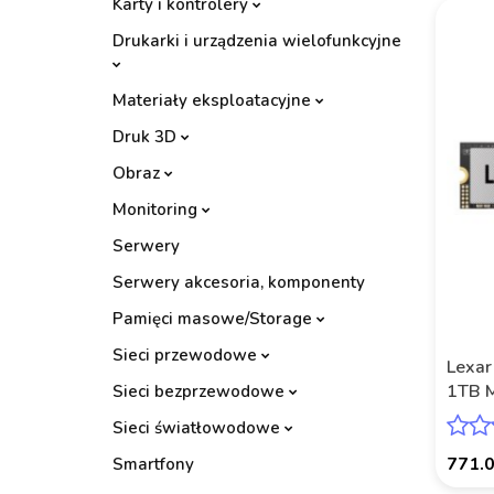
Karty i kontrolery
Drukarki i urządzenia wielofunkcyjne
Materiały eksploatacyjne
Druk 3D
Obraz
Monitoring
Serwery
Serwery akcesoria, komponenty
Pamięci masowe/Storage
Sieci przewodowe
Lexar
1TB M
Sieci bezprzewodowe
(7000
Sieci światłowodowe
771.
Smartfony