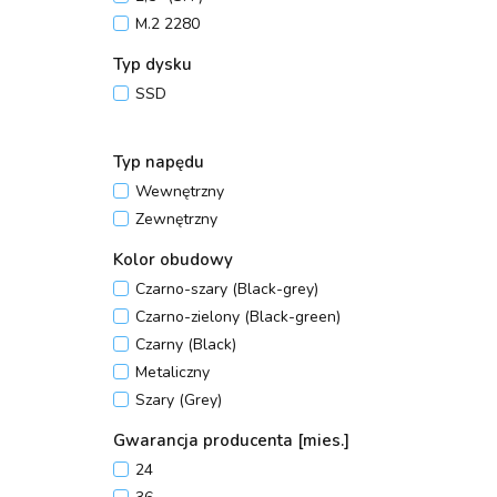
PCIe 3.0 x4 NVMe
M.2 2280
PCIe 4.0 1x4
PCIe 4.0 x16 NVMe
Typ dysku
PCIe 4.0 x4 NVMe
SSD
PCIe 5.0 1x4
PCIe 5.0 x4 NVMe
Typ napędu
SAS
Wewnętrzny
SATA III (6 Gb/s)
Zewnętrzny
USB 3.0 Type-C
Kolor obudowy
Czarno-szary (Black-grey)
Czarno-zielony (Black-green)
Czarny (Black)
Metaliczny
Szary (Grey)
Gwarancja producenta [mies.]
24