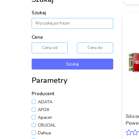
Szukaj
Cena
Szukaj
Parametry
Producent
ADATA
AFOX
Silic
Apacer
Powe
CRUCIAL
SATA3
Dahua