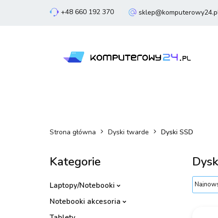
+48 660 192 370
sklep@komputerowy24.p
Laptopy
Komp
Smartfony
Sm
Laptopy
Komputery
Podzespoły
Strona główna
Dyski twarde
Dyski SSD
Kategorie
Dysk
Laptopy/Notebooki
Notebooki akcesoria
Tablety