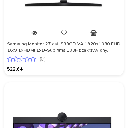
Samsung Monitor 27 cali S39GD VA 1920x1080 FHD
16:9 1xHDMI 1xD-Sub 4ms 100Hz zakrzywiony
3YOn-Site (LS27D390GAUXEN)
(0)
522.64