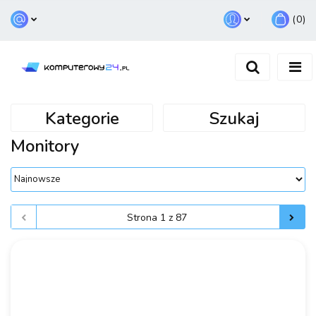
(
0
)
Zaloguj się
Zarejestruj się
Dodaj zgłoszenie
Kategorie
Szukaj
Monitory