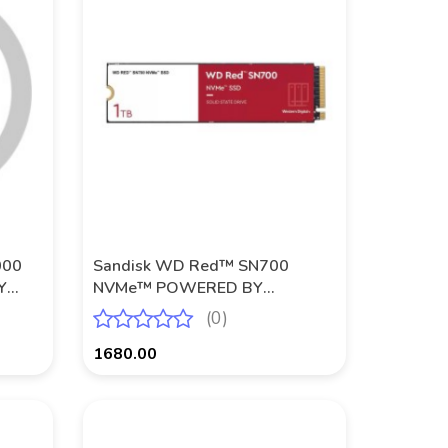
000
Sandisk WD Red™ SN700
Y
NVMe™ POWERED BY
SANDISK 1 TB
(0)
1680.00