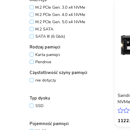
M.2 PCIe Gen. 3.0 x4 NVMe
M.2 PCIe Gen. 4.0 x4 NVMe
M.2 PCIe Gen. 5.0 x4 NVMe
M.2 SATA
SATA III (6 Gb/s)
Rodzaj pamięci
Karta pamięci
Pendrive
Częstotliwość szyny pamięci
nie dotyczy
Sand
Typ dysku
NVMe
SSD
SANDI
1122
Pojemność pamięci