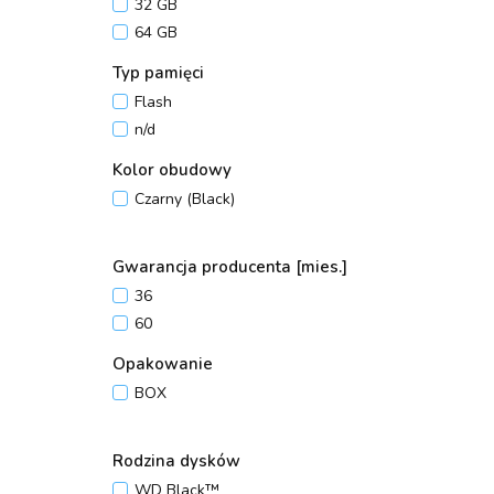
32 GB
64 GB
Typ pamięci
Flash
n/d
Kolor obudowy
Czarny (Black)
Gwarancja producenta [mies.]
36
60
Opakowanie
BOX
Rodzina dysków
WD Black™