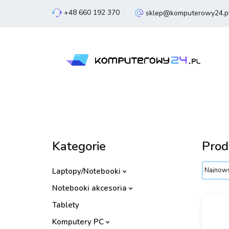
+48 660 192 370
sklep@komputerowy24.p
Laptopy
Komp
Smartfony
Sm
Laptopy
Komputery
Podzespoły
Kategorie
Prod
Laptopy/Notebooki
Notebooki akcesoria
Tablety
Komputery PC