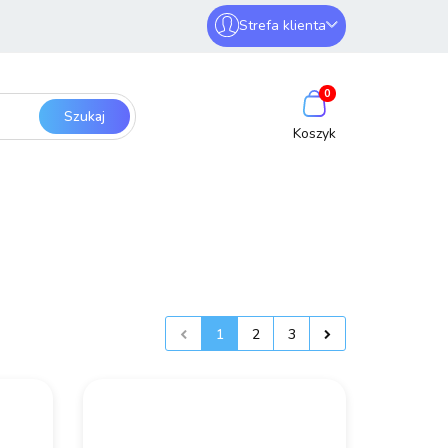
Strefa klienta
erwery i sieci
Zaloguj się
0
Zarejestruj się
Dodaj zgłoszenie
SmartHome
Bezpieczeństwo
1
2
3