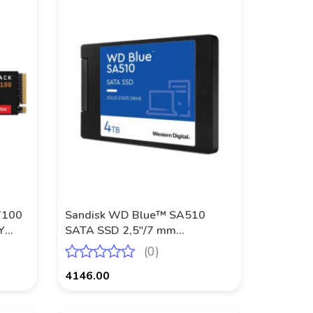
7100
Sandisk WD Blue™ SA510
Y
SATA SSD 2,5"/7 mm
POWERED BY SANDISK 4 TB
(0)
4146.00