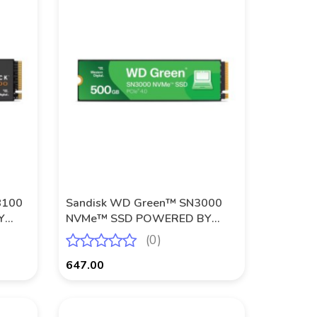
8100
Sandisk WD Green™ SN3000
Y
NVMe™ SSD POWERED BY
SANDISK 500 GB
(0)
647.00