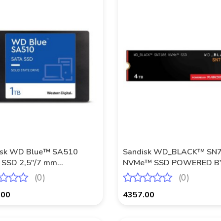
isk WD Blue™ SA510
Sandisk WD_BLACK™ SN
 SSD 2,5"/7 mm
NVMe™ SSD POWERED B
RED BY SANDISK 1 TB
SANDISK 4 TB
(0)
(0)
.00
4357.00