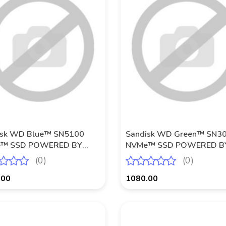
Produkt niedostępny
Produkt niedostępny
isk WD Blue™ SN5100
Sandisk WD Green™ SN3
™ SSD POWERED BY
NVMe™ SSD POWERED B
ISK 4 TB
SANDISK 2 TB
(0)
(0)
.00
1080.00