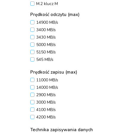
M.2 klucz M
Prędkość odczytu (max)
14900 MB/s
3400 MB/s
3430 MB/s
5000 MB/s
5150 MB/s
545 MB/s
560 MB/s
Prędkość zapisu (max)
6600 MB/s
11000 MB/s
6900 MB/s
14000 MB/s
7000 MB/s
2900 MB/s
7100 MB/s
3000 MB/s
7250 MB/s
4100 MB/s
7300 MB/s
4200 MB/s
4850 MB/s
Technika zapisywania danych
520 MB/s