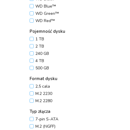
WD Blue™
WD Green™
WD Red™
Pojemność dysku
1 TB
2 TB
240 GB
4 TB
500 GB
Format dysku
2,5 cala
M.2 2230
M.2 2280
Typ złącza
7-pin S-ATA
M.2 (NGFF)