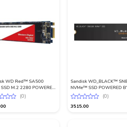
isk WD Red™ SA500
Sandisk WD_BLACK™ SN
 SSD M.2 2280 POWERED
NVMe™ SSD POWERED B
ANDISK 2 TB
SANDISK 2 TB
(0)
(0)
.00
3515.00