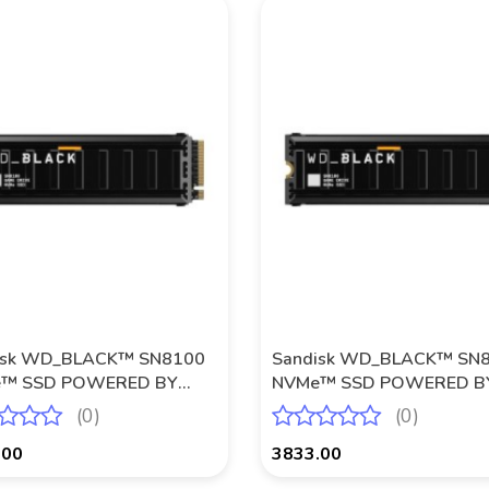
Produkt niedostępny
isk WD_BLACK™ SN8100
Sandisk WD_BLACK™ SN
™ SSD POWERED BY
NVMe™ SSD POWERED B
SK 1 TB, [With Heatsink]
SANDISK 2 TB, [With Heat
(0)
(0)
.00
3833.00