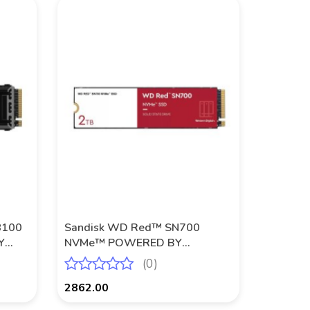
8100
Sandisk WD Red™ SN700
Y
NVMe™ POWERED BY
sink]
SANDISK 2 TB
(0)
2862.00