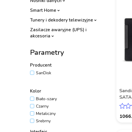
Nośniki danych
Smart Home
Tunery i dekodery telewizyjne
Zasilacze awaryjne (UPS) i
akcesoria
Parametry
Producent
SanDisk
Sand
Kolor
SATA
Biało-szary
POWE
Czarny
Metaliczny
1066
Srebrny
Interfejs