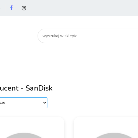
l
utery
Podzespoły
Peryferia
Drukarki
S
artHome
Bezpieczeństwo
Peryferia
Drukarki
Serwery i sieci
Smartfony
ucent - SanDisk