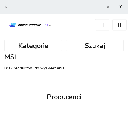
(
0
)
Zaloguj się
Zarejestruj się
Dodaj zgłoszenie
Kategorie
Szukaj
MSI
Brak produktów do wyświetlenia
Producenci
3MK