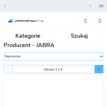
(
0
)
Zaloguj się
Zarejestruj się
Dodaj zgłoszenie
Kategorie
Szukaj
Producent - JABRA