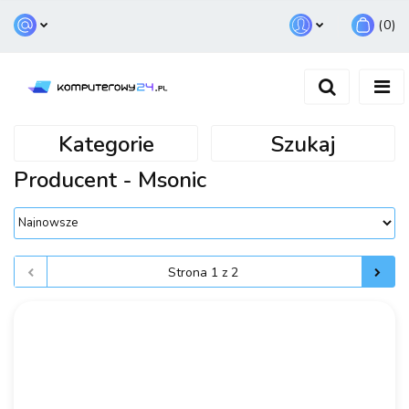
(
0
)
Zaloguj się
Zarejestruj się
Dodaj zgłoszenie
Kategorie
Szukaj
Producent - Msonic