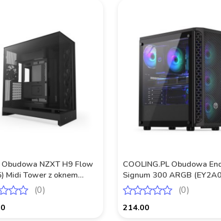
 Obudowa NZXT H9 Flow
COOLING.PL Obudowa End
) Midi Tower z oknem
Signum 300 ARGB (EY2A0
a
czarna
(0)
(0)
00
214.00