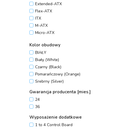
Tower
Extended-ATX
Flex-ATX
ITX
M-ATX
Micro-ATX
Mini-ATX
Kolor obudowy
Mini-ITX
BIAŁY
SSI CEB
Biały (White)
SSI EEB
Czarny (Black)
XL-ATX
Pomarańczowy (Orange)
Srebrny (Silver)
Gwarancja producenta [mies.]
24
36
Wyposażenie dodatkowe
1 to 4 Control Board