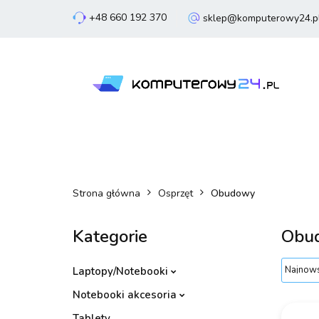
+48 660 192 370
sklep@komputerowy24.p
Laptopy
Komp
Smartfony
Sm
Laptopy
Komputery
Podzespoły
Strona główna
Osprzęt
Obudowy
Kategorie
Obu
Laptopy/Notebooki
Notebooki akcesoria
Tablety