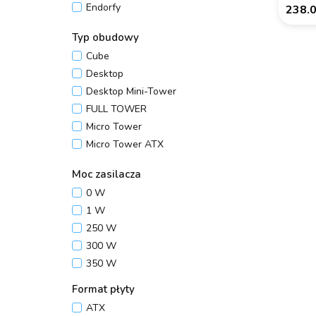
Endorfy
238.
Fury
Typ obudowy
Genesis
Cube
Gigabyte
Desktop
IBOX
Desktop Mini-Tower
LANBERG
FULL TOWER
LISTAN GMBH
Micro Tower
Logic Concept
Micro Tower ATX
MODECOM
Midi Tower
MSI
Moc zasilacza
Mini Tower
Natec
0 W
Rack 1U
NETRACK
1 W
Rack 2U
NZXT
250 W
Rack 3U
SAVIO
300 W
Rack 4U
350 W
SFF (Small Form Factor)
Slim Desktop/Tower
Format płyty
Small Tower
ATX