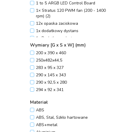
1 to 5 ARGB LED Control Board
1× Stratus 120 PWM fan (200 - 1400
rpm) (2)
12x opaska zaciskowa
1x dodatkowy dystans
1x Dodatkowy dystanse
Wymiary [G x S x W] (mm)
1x Instrukcja obsługi
1x Kabel +12V od kontroli prędkości
200 x 390 x 460
wentylatora
250x482x44,5
1x Kabel +5V A-RGB M/B SYNC
283 x 95 x 327
1x kabel +5V A-RGB M/B SYNC,
290 x 145 x 343
kabel +12V 4PIN
290 x 92,5 x 280
1x Preinstalowany wentylator Krux
294 x 92 x 341
120 mm PWM ARGB
295 x 165 x 350
1x Rozdzielacz wentylatorów PWM
Materiał
295 x 165 x 350 mm
1x Zestaw montażowy
ABS
300 x 430 x 44,5
2x paski LED
ABS, Stal, Szkło hartowane
329 x 170 x 408
2x Preinstalowany wentylator Krux
ABS+metal
333 × 200 × 440
140 mm PWM ARGB