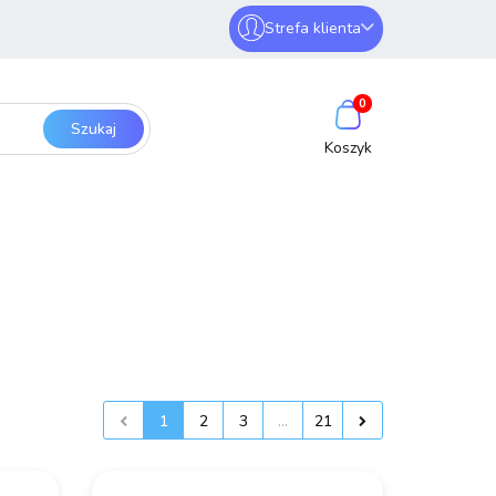
Strefa klienta
erwery i sieci
Zaloguj się
0
Zarejestruj się
Dodaj zgłoszenie
SmartHome
Bezpieczeństwo
1
2
3
...
21