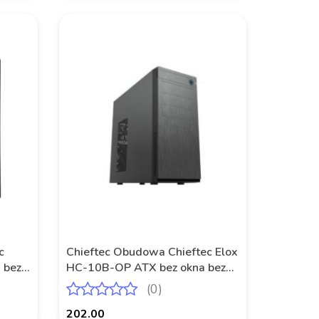
c
Chieftec Obudowa Chieftec Elox
 bez
HC-10B-OP ATX bez okna bez
zasilacza czarna
(0)
202.00