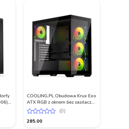
orfy
COOLING.PL Obudowa Krux Exo
06)
ATX RGB z oknem bez zasilacza
czarna
(0)
285.00