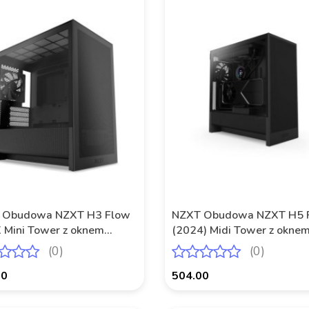
 Obudowa NZXT H3 Flow
NZXT Obudowa NZXT H5 
Mini Tower z oknem
(2024) Midi Tower z okne
a
Czarna
(0)
(0)
00
504.00