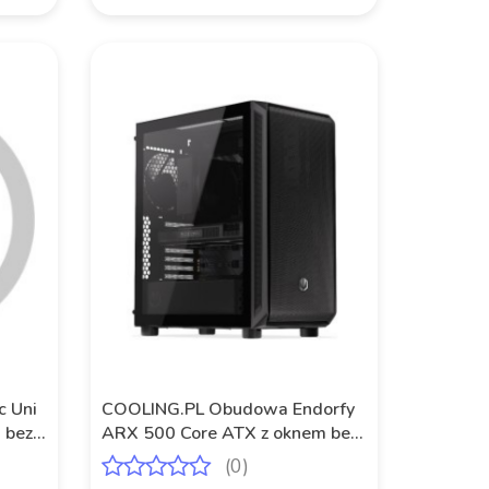
c Uni
COOLING.PL Obudowa Endorfy
 bez
ARX 500 Core ATX z oknem bez
zasilacza czarna
(0)