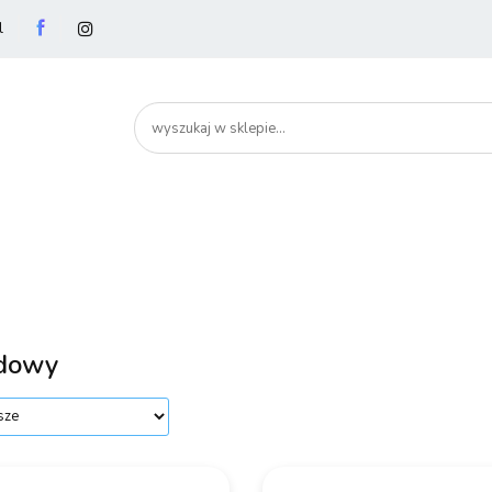
l
utery
Podzespoły
Peryferia
Drukarki
S
artHome
Bezpieczeństwo
Peryferia
Drukarki
Serwery i sieci
Smartfony
dowy