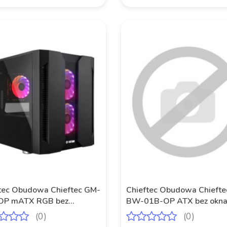
tec Obudowa Chieftec GM-
Chieftec Obudowa Chiefte
OP mATX RGB bez
BW-01B-OP ATX bez okna
acza z oknem
zasilacza czarna
(0)
(0)