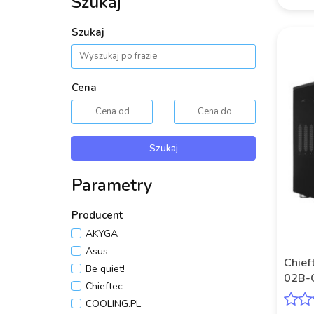
Szukaj
Szukaj
Cena
Szukaj
Parametry
Producent
AKYGA
Asus
Chief
Be quiet!
02B-
Chieftec
zasil
COOLING.PL