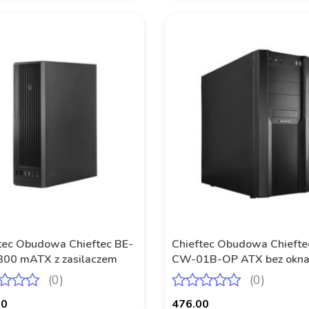
tec Obudowa Chieftec BE-
Chieftec Obudowa Chiefte
00 mATX z zasilaczem
CW-01B-OP ATX bez okna
zasilacza
(0)
(0)
00
476.00