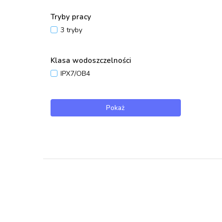
Tryby pracy
3 tryby
Klasa wodoszczelności
IPX7/OB4
Pokaż