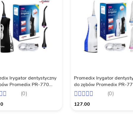
dix Irygator dentystyczny
Promedix Irygator dentyst
bów Promedix PR-770
do zębów Promedix PR-7
tologiczny,
stomatologiczny,
(0)
(0)
zewodowy, IPX7 czarny
bezprzewodowy, IPX7 biał
00
127.00