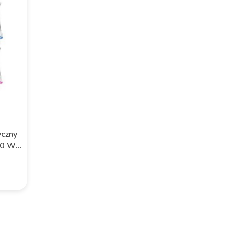
yczny
70 W
y