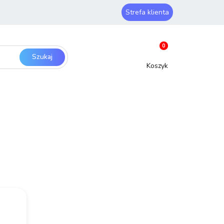
Strefa klienta
ery i sieci
Zaloguj się
0
Zarejestruj się
Dodaj zgłoszenie
SmartHome
Bezpieczeństwo