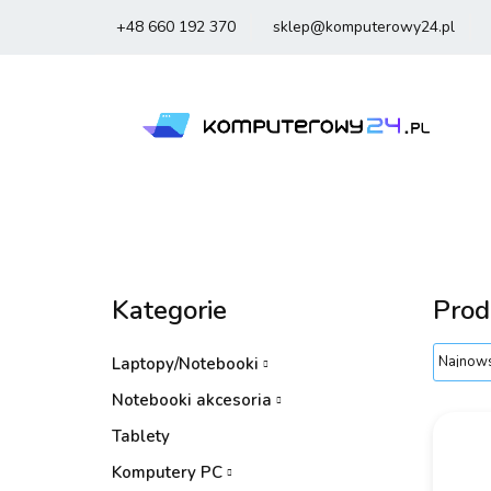
+48 660 192 370
sklep@komputerowy24.pl
Laptopy
Komp
Smartfony
Sm
Laptopy
Komputery
Podzespoły
Kategorie
Prod
Laptopy/Notebooki
Notebooki akcesoria
Tablety
Komputery PC