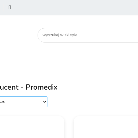
utery
Podzespoły
Peryferia
Drukarki
Serw
artHome
Bezpieczeństwo
Peryferia
Drukarki
Serwery i sieci
Smartfony
ucent - Promedix