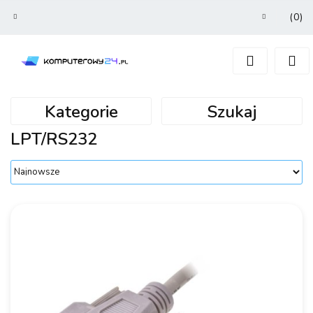
(
0
)
Zaloguj się
Zarejestruj się
Dodaj zgłoszenie
Kategorie
Szukaj
LPT/RS232