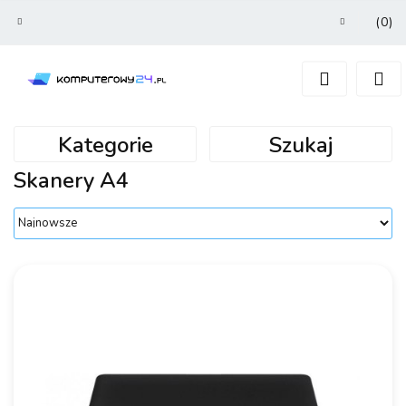
(
0
)
Zaloguj się
Zarejestruj się
Dodaj zgłoszenie
Kategorie
Szukaj
Skanery A4