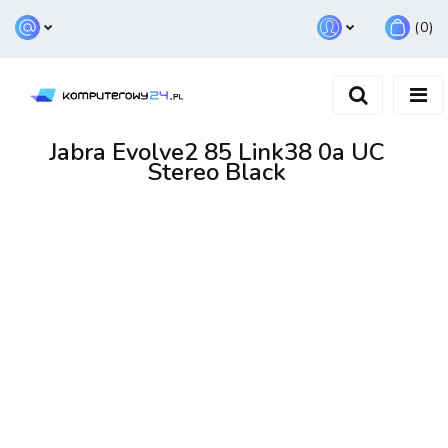
(
0
)
Zaloguj się
Zarejestruj się
Dodaj zgłoszenie
Jabra Evolve2 85 Link38 0a UC
Stereo Black