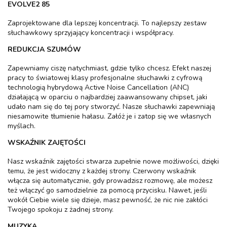
EVOLVE2 85
Zaprojektowane dla lepszej koncentracji. To najlepszy zestaw
słuchawkowy sprzyjający koncentracji i współpracy.
REDUKCJA SZUMÓW
Zapewniamy ciszę natychmiast, gdzie tylko chcesz. Efekt naszej
pracy to światowej klasy profesjonalne słuchawki z cyfrową
technologią hybrydową Active Noise Cancellation (ANC)
działającą w oparciu o najbardziej zaawansowany chipset, jaki
udało nam się do tej pory stworzyć. Nasze słuchawki zapewniają
niesamowite tłumienie hałasu. Załóż je i zatop się we własnych
myślach.
WSKAŹNIK ZAJĘTOŚCI
Nasz wskaźnik zajętości stwarza zupełnie nowe możliwości, dzięki
temu, że jest widoczny z każdej strony. Czerwony wskaźnik
włącza się automatycznie, gdy prowadzisz rozmowę, ale możesz
też włączyć go samodzielnie za pomocą przycisku. Nawet, jeśli
wokół Ciebie wiele się dzieje, masz pewność, że nic nie zakłóci
Twojego spokoju z żadnej strony.
MUZYKA