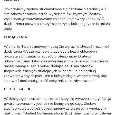
Stworzyliśmy zestaw słuchawkowy z głośnikami o średnicy 40
mm zabezpieczonymi przed wyciekiem akustycznym. Zestaw
wykorzystuje zaawansowany chipset i najnowszy kodek AAC,
dzięki czemu pozwala cieszyć się muzyką, która nigdy nie brzmiała
lepiej.
POŁĄCZENIA
Wiemy, że Twoi rozmówcy muszą Cię wyraźnie słyszeć i rozumieć
dzięki temu Wasze rozmowy przebiegają bez problemów i
pozwalają Ci działać w sposób profesjonalny. Dlatego
udoskonaliliśmy dotychczasową niesamowitą jakość połączeń w
naszej wiodącej serii Evolve, dodając aż 10 mikrofonów
(naprawdę dziesięć!) działających w oparciu o najbardziej
zaawansowany chipset (ten o którym ciągle wspominamy), aby
zapewnić doskonałą jakość połączeń, za każdym razem.
CERTYFIKAT UC
W dzisiejszych czasach nieczęsto słyszy się wyrażenie satysfakcja
gwarantowana, my jednak nie boimy się go użyć. Zestaw
słuchawkowy Evolve2 85 jest zgodny ze wszystkimi wiodącymi
platformami Unified Communications (UC), dzięki czemu umożliwia