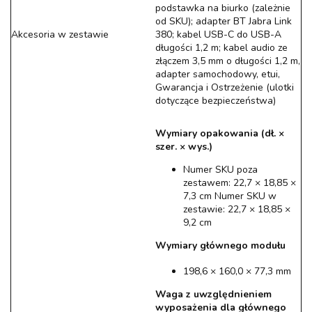
podstawka na biurko (zależnie
od SKU); adapter BT Jabra Link
Akcesoria w zestawie
380; kabel USB-C do USB-A
długości 1,2 m; kabel audio ze
złączem 3,5 mm o długości 1,2 m,
adapter samochodowy, etui,
Gwarancja i Ostrzeżenie (ulotki
dotyczące bezpieczeństwa)
Wymiary opakowania (dł. ×
szer. × wys.)
Numer SKU poza
zestawem: 22,7 × 18,85 ×
7,3 cm Numer SKU w
zestawie: 22,7 × 18,85 ×
9,2 cm
Wymiary głównego modułu
198,6 × 160,0 × 77,3 mm
Waga z uwzględnieniem
wyposażenia dla głównego