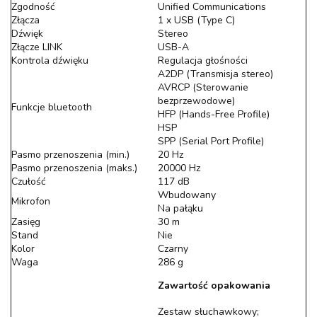
Zgodność
Unified Communications
Złącza
1 x USB (Type C)
Dźwięk
Stereo
Złącze LINK
USB-A
Kontrola dźwięku
Regulacja głośności
A2DP (Transmisja stereo)
AVRCP (Sterowanie
bezprzewodowe)
Funkcje bluetooth
HFP (Hands-Free Profile)
HSP
SPP (Serial Port Profile)
Pasmo przenoszenia (min.)
20 Hz
Pasmo przenoszenia (maks.)
20000 Hz
Czułość
117 dB
Wbudowany
Mikrofon
Na pałąku
Zasięg
30 m
Stand
Nie
Kolor
Czarny
Waga
286 g
Zawartość opakowania
Zestaw słuchawkowy;