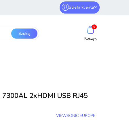
Strefa klienta
erwery i sieci
Zaloguj się
0
Zarejestruj się
Dodaj zgłoszenie
SmartHome
Bezpieczeństwo
 7300AL 2xHDMI USB RJ45
VIEWSONIC EUROPE