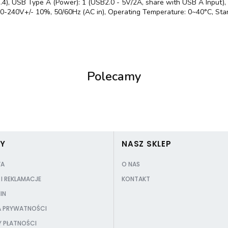
4), USB Type A (Power): 1 (USB2.0 - 5V/2A, share with USB A Input), C
100-240V+/- 10%, 50/60Hz (AC in), Operating Temperature: 0~40°C, St
Polecamy
PY
NASZ SKLEP
A
O NAS
I REKLAMACJE
KONTAKT
IN
A PRYWATNOŚCI
 PŁATNOŚCI