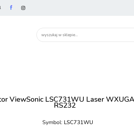
l
utery
Podzespoły
Peryferia
Drukarki
S
artHome
Bezpieczeństwo
Peryferia
Drukarki
Serwery i sieci
Smartfony
tor ViewSonic LSC731WU Laser WXUGA
RS232
Symbol:
LSC731WU