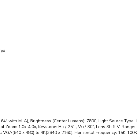
0 W
0.64" with MLA), Brightness (Center Lumens): 7800, Light Source Type:
tal Zoom: 1.0x-4.0x, Keystone: H:+/-25° , V:+/-30°, Lens Shift V. Ran
t: VGA(640 x 480) to 4K(3840 x 2160), Horizontal Frequency: 15K-100K