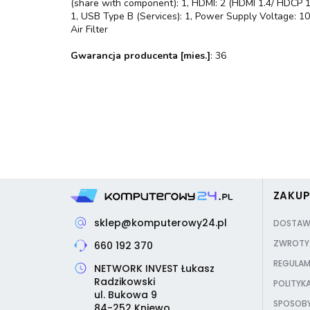
(share with component): 1, HDMI: 2 (HDMI 1.4/ HDCP 1.
1, USB Type B (Services): 1, Power Supply Voltage: 
Air Filter
Gwarancja producenta [mies.]
: 36
ZAKU
sklep@komputerowy24.pl
DOSTAW
ZWROTY 
660 192 370
REGULAM
NETWORK INVEST Łukasz
Radzikowski
POLITYK
ul. Bukowa 9
SPOSOBY
84-252 Kniewo