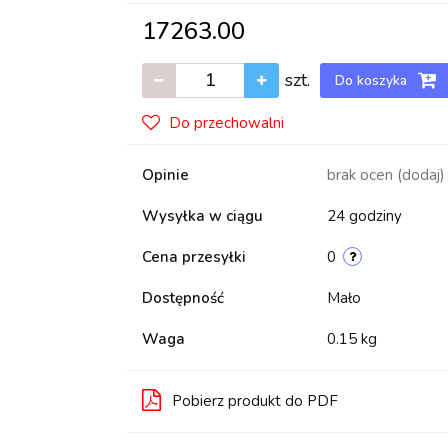
17263.00
szt.
Do koszyka
Do przechowalni
Opinie
brak ocen
(dodaj)
Wysyłka w ciągu
24 godziny
Cena przesyłki
0
Dostępność
Mało
Waga
0.15 kg
Pobierz produkt do PDF