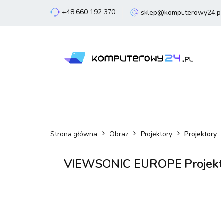
+48 660 192 370
sklep@komputerowy24.p
Laptopy
Komp
Smartfony
Sm
Laptopy
Komputery
Podzespoły
Strona główna
Obraz
Projektory
Projektory
VIEWSONIC EUROPE Projek