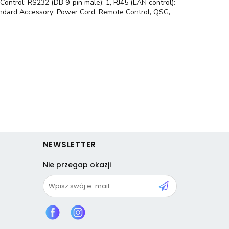
ontrol: RS232 (DB 9-pin male): 1, RJ45 (LAN control):
andard Accessory: Power Cord, Remote Control, QSG,
NEWSLETTER
Nie przegap okazji