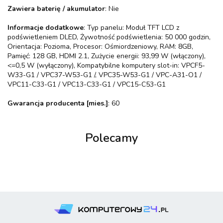
Zawiera baterię / akumulator
: Nie
Informacje dodatkowe
: Typ panelu: Moduł TFT LCD z
podświetleniem DLED, Żywotność podświetlenia: 50 000 godzin,
Orientacja: Pozioma, Procesor: Ośmiordzeniowy, RAM: 8GB,
Pamięć: 128 GB, HDMI 2.1, Zużycie energii: 93,99 W (włączony),
<=0,5 W (wyłączony), Kompatybilne komputery slot-in: VPCF5-
W33-G1 / VPC37-W53-G1 /, VPC35-W53-G1 / VPC-A31-O1 /
VPC11-C33-G1 / VPC13-C33-G1 / VPC15-C53-G1
Gwarancja producenta [mies.]
: 60
Polecamy