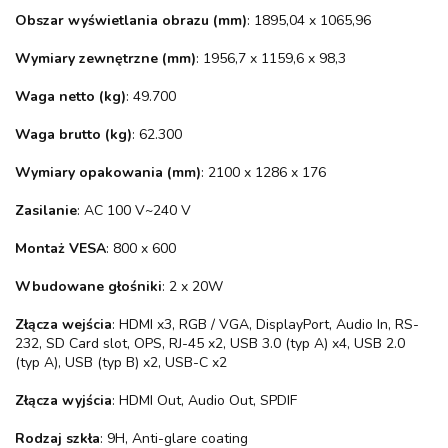
Obszar wyświetlania obrazu (mm)
: 1895,04 x 1065,96
Wymiary zewnętrzne (mm)
: 1956,7 x 1159,6 x 98,3
Waga netto (kg)
: 49.700
Waga brutto (kg)
: 62.300
Wymiary opakowania (mm)
: 2100 x 1286 x 176
Zasilanie
: AC 100 V~240 V
Montaż VESA
: 800 x 600
Wbudowane głośniki
: 2 x 20W
Złącza wejścia
: HDMI x3, RGB / VGA, DisplayPort, Audio In, RS-
232, SD Card slot, OPS, RJ-45 x2, USB 3.0 (typ A) x4, USB 2.0
(typ A), USB (typ B) x2, USB-C x2
Złącza wyjścia
: HDMI Out, Audio Out, SPDIF
Rodzaj szkła
: 9H, Anti-glare coating