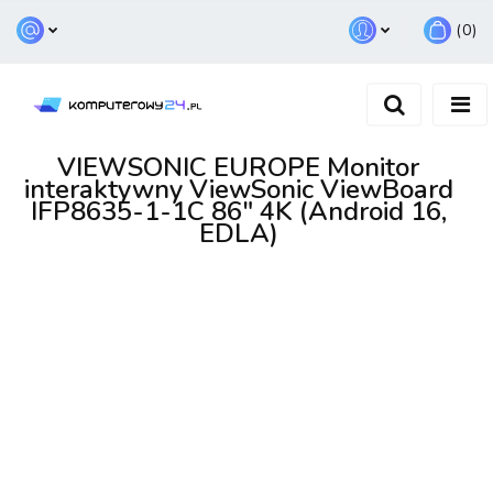
(
0
)
Zaloguj się
Zarejestruj się
Dodaj zgłoszenie
VIEWSONIC EUROPE Monitor
interaktywny ViewSonic ViewBoard
IFP8635-1-1C 86" 4K (Android 16,
EDLA)