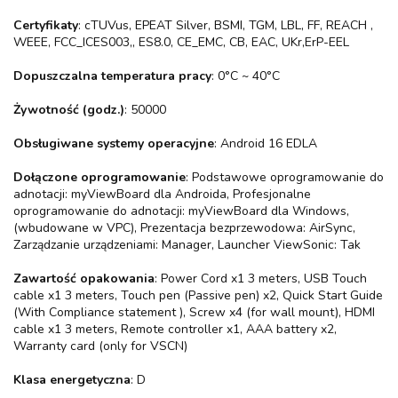
Certyfikaty
: cTUVus, EPEAT Silver, BSMI, TGM, LBL, FF, REACH ,
WEEE, FCC_ICES003,, ES8.0, CE_EMC, CB, EAC, UKr,ErP-EEL
Dopuszczalna temperatura pracy
: 0°C ~ 40°C
Żywotność (godz.)
: 50000
Obsługiwane systemy operacyjne
: Android 16 EDLA
Dołączone oprogramowanie
: Podstawowe oprogramowanie do
adnotacji: myViewBoard dla Androida, Profesjonalne
oprogramowanie do adnotacji: myViewBoard dla Windows,
(wbudowane w VPC), Prezentacja bezprzewodowa: AirSync,
Zarządzanie urządzeniami: Manager, Launcher ViewSonic: Tak
Zawartość opakowania
: Power Cord x1 3 meters, USB Touch
cable x1 3 meters, Touch pen (Passive pen) x2, Quick Start Guide
(With Compliance statement ), Screw x4 (for wall mount), HDMI
cable x1 3 meters, Remote controller x1, AAA battery x2,
Warranty card (only for VSCN)
Klasa energetyczna
: D