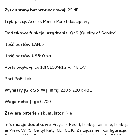
Zysk anteny bezprzewodowej
: 25 dBi
Tryb pracy
: Access Point / Punkt dostępowy
Dodatkowe funkcje urządzenia
: QoS (Quality of Service)
Ilość portów LAN
: 2
Ilość portów USB
: 0 szt.
Porty wej/wyj
: 2x 10M/100M/1G RJ-45 LAN
Port PoE
: Tak
Wymiary [G x S x W] (mm)
: 220 x 220 x 48,1
Waga netto (kg)
: 0.700
Zawiera baterię / akumulator
: Nie
Informacje dodatkowe
: Przycisk Reset, Funkcja airTime, Funkcja
airView, WIPS, Certyfikaty: CE,FCC,IC, Zarządzanie i konfiguracja: