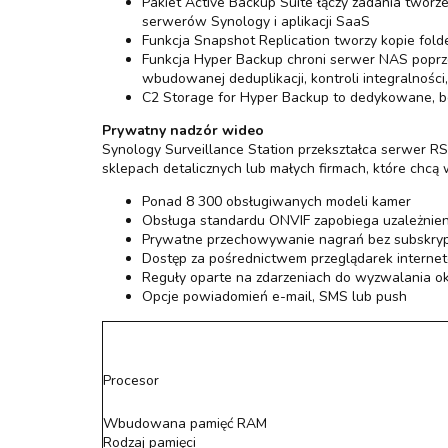
Pakiet Active Backup Suite łączy zadania twor
serwerów Synology i aplikacji SaaS
Funkcja Snapshot Replication tworzy kopie fol
Funkcja Hyper Backup chroni serwer NAS poprze
wbudowanej deduplikacji, kontroli integralności
C2 Storage for Hyper Backup to dedykowane, b
Prywatny nadzór wideo
Synology Surveillance Station przekształca serwer R
sklepach detalicznych lub małych firmach, które chcą 
Ponad 8 300 obsługiwanych modeli kamer
Obsługa standardu ONVIF zapobiega uzależnien
Prywatne przechowywanie nagrań bez subskryp
Dostęp za pośrednictwem przeglądarek interneto
Reguły oparte na zdarzeniach do wyzwalania ok
Opcje powiadomień e-mail, SMS lub push
Procesor
Wbudowana pamięć RAM
Rodzaj pamięci