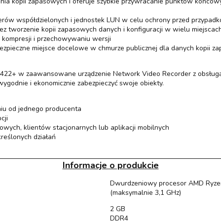
zenia kopii zapasowych i oferuje szybkie przywracanie punktów końco
derów współdzielonych i jednostek LUN w celu ochrony przed przypad
z tworzenie kopii zapasowych danych i konfiguracji w wielu miejscac
, kompresji i przechowywaniu wersji
ezpieczne miejsce docelowe w chmurze publicznej dla danych kopii 
S422+ w zaawansowane urządzenie Network Video Recorder z obsługą d
wygodnie i ekonomicznie zabezpieczyć swoje obiekty.
iu od jednego producenta
cji
wych, klientów stacjonarnych lub aplikacji mobilnych
reślonych działań
Informacje o produkcie
Dwurdzeniowy procesor AMD Ryzen
(maksymalnie 3,1 GHz)
2 GB
DDR4