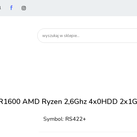
l
utery
Podzespoły
Peryferia
Drukarki
S
artHome
Bezpieczeństwo
Peryferia
Drukarki
Serwery i sieci
Smartfony
 R1600 AMD Ryzen 2,6Ghz 4x0HDD 2x1G
Symbol:
RS422+