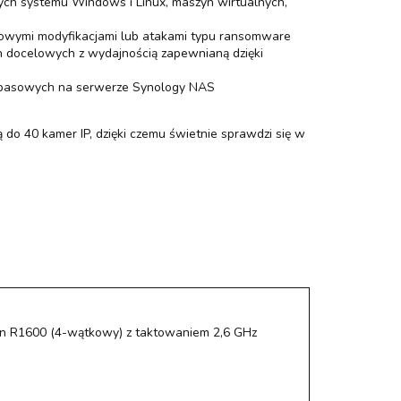
wych systemu Windows i Linux, maszyn wirtualnych,
kowymi modyfikacjami lub atakami typu ransomware
h docelowych z wydajnością zapewnianą dzięki
zapasowych na serwerze Synology NAS
o 40 kamer IP, dzięki czemu świetnie sprawdzi się w
 R1600 (4-wątkowy) z taktowaniem 2,6 GHz