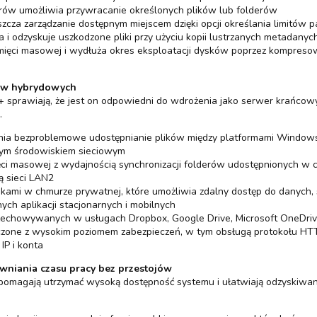
erów umożliwia przywracanie określonych plików lub folderów
zcza zarządzanie dostępnym miejscem dzięki opcji określania limitów 
 odzyskuje uszkodzone pliki przy użyciu kopii lustrzanych metadanych 
ęci masowej i wydłuża okres eksploatacji dysków poprzez kompresowa
łów hybrydowych
2+ sprawiają, że jest on odpowiedni do wdrożenia jako serwer krańcow
.
ia bezproblemowe udostępnianie plików między platformami Windows,
ącym środowiskiem sieciowym
ęci masowej z wydajnością synchronizacji folderów udostępnionych w
ią sieci LAN2
likami w chmurze prywatnej, które umożliwia zdalny dostęp do danych, 
ch aplikacji stacjonarnych i mobilnych
zechowywanych w usługach Dropbox, Google Drive, Microsoft OneDriv
ączone z wysokim poziomem zabezpieczeń, w tym obsługą protokołu 
P i konta
wniania czasu pracy bez przestojów
pomagają utrzymać wysoką dostępność systemu i ułatwiają odzyskiwan