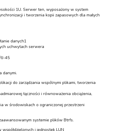
ysokości 1U. Serwer ten, wyposażony w system
nchronizacji i tworzenia kopii zapasowych dla małych
yłanie danych1
anych uchwytach serwera
RJ-45
a danymi.
kacji do zarządzania wspólnymi plikami, tworzenia
admiarowej łączności i równoważenia obciążenia,
a w środowiskach o ograniczonej przestrzeni
zaawansowanym systemie plików Btrfs.
 współdzielonych i jednostek LUN