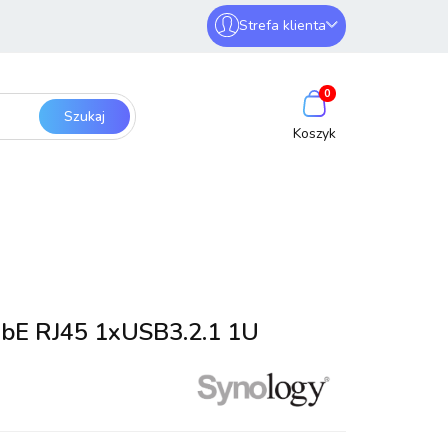
Strefa klienta
erwery i sieci
Zaloguj się
0
Zarejestruj się
Dodaj zgłoszenie
SmartHome
Bezpieczeństwo
bE RJ45 1xUSB3.2.1 1U