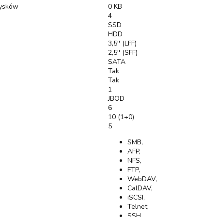
dysków
0 KB
4
SSD
HDD
3,5'' (LFF)
2,5'' (SFF)
SATA
Tak
Tak
1
JBOD
6
10 (1+0)
5
SMB,
AFP,
NFS,
FTP,
WebDAV,
CalDAV,
iSCSI,
Telnet,
SSH,