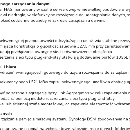
wnego zarządzania danymi
er NAS montowany w szafie serwerowej, w niewielkiej obudowie o w
wi niedrogie, wielofunkcyjne rozwiązanie do udostępniania danych, sy
pokoić codzienne potrzeby w zakresie zarządzania danymi.
ekwencyjnej przepustowości odczytu/zapisu umożliwia stabilne przes
 miejsca konstrukcja o głębokość zaledwie 327,5 mm przy zainstalow
gują przełączanie awaryjne sieci i równoważenie obciążenia
zerzenia sieci typu plug-and-play ułatwiają dodawanie portów 10GbE 
 i biura
wdrożeń wymagających gotowego do użycia rozwiązania do zarządzani
ekwencyjnego i 521 MB/s zapisu sekwencyjnego umożliwia obsługę apli
 połączone z agregacją łączy Link Aggregation w celu zapewnienia n
odać za pomocą modułu rozszerzania sieci typu plug-and-play
 lub ściennej szafie montażowej, co zapewnia elastyczność wdrażani
danych
arządzania pamięcią masową systemu Synology DSM, zbudowanym na 
planowane i niemal natychmiastowe zabezpieczenie danych folderów