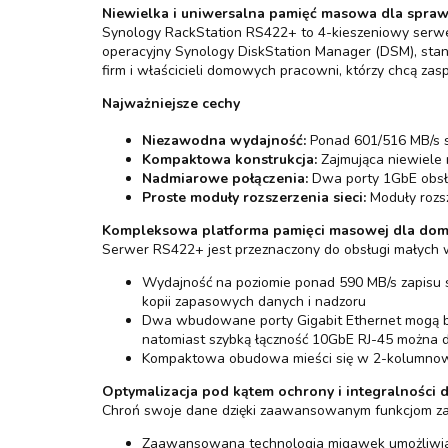
Niewielka i uniwersalna pamięć masowa dla spra
Synology RackStation RS422+ to 4-kieszeniowy serw
operacyjny Synology DiskStation Manager (DSM), stano
firm i właścicieli domowych pracowni, którzy chcą zas
Najważniejsze cechy
Niezawodna wydajność:
Ponad 601/516 MB/s s
Kompaktowa konstrukcja:
Zajmująca niewiele
Nadmiarowe połączenia:
Dwa porty 1GbE obsłu
Proste moduły rozszerzenia sieci:
Moduły rozs
Kompleksowa platforma pamięci masowej dla domu
Serwer RS422+ jest przeznaczony do obsługi małych 
Wydajność na poziomie ponad 590 MB/s zapisu s
kopii zapasowych danych i nadzoru
Dwa wbudowane porty Gigabit Ethernet mogą być
natomiast szybką łączność 10GbE RJ-45 można d
Kompaktowa obudowa mieści się w 2-kolumnowej
Optymalizacja pod kątem ochrony i integralności 
Chroń swoje dane dzięki zaawansowanym funkcjom z
Zaawansowana technologia migawek umożliwia 