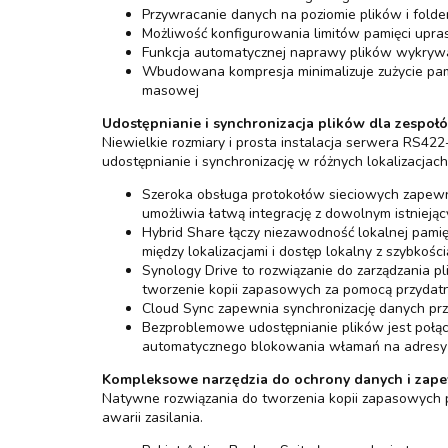
Przywracanie danych na poziomie plików i fold
Możliwość konfigurowania limitów pamięci upras
Funkcja automatycznej naprawy plików wykrywa i
Wbudowana kompresja minimalizuje zużycie pami
masowej
Udostępnianie i synchronizacja plików dla zespo
Niewielkie rozmiary i prosta instalacja serwera RS42
udostępnianie i synchronizację w różnych lokalizacjach
Szeroka obsługa protokołów sieciowych zapewn
umożliwia łatwą integrację z dowolnym istniej
Hybrid Share łączy niezawodność lokalnej pami
między lokalizacjami i dostęp lokalny z szybkośc
Synology Drive to rozwiązanie do zarządzania p
tworzenie kopii zapasowych za pomocą przydatny
Cloud Sync zapewnia synchronizację danych pr
Bezproblemowe udostępnianie plików jest poł
automatycznego blokowania włamań na adresy I
Kompleksowe narzędzia do ochrony danych i zape
Natywne rozwiązania do tworzenia kopii zapasowych 
awarii zasilania.