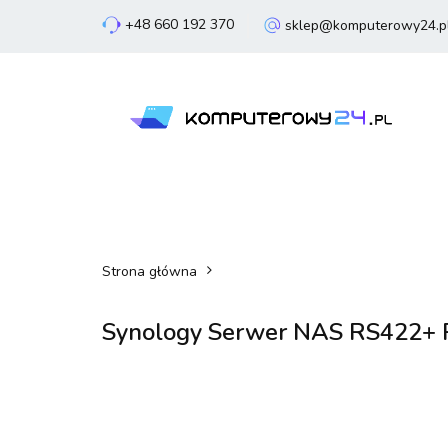
+48 660 192 370
sklep@komputerowy24.p
Laptopy
Komp
Smartfony
Sm
Laptopy
Komputery
Podzespoły
Strona główna
Synology Serwer NAS RS422+