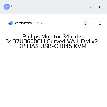
(
0
)
Zaloguj się
Zarejestruj się
Dodaj zgłoszenie
Philips Monitor 34 cale
34B2U3600CH Curved VA HDMIx2
DP HAS USB-C RJ45 KVM