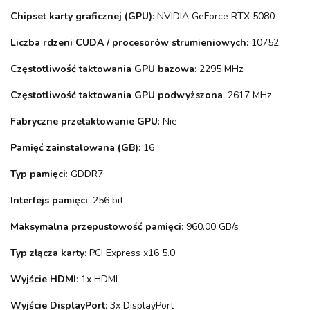
Chipset karty graficznej (GPU)
: NVIDIA GeForce RTX 5080
Liczba rdzeni CUDA / procesorów strumieniowych
: 10752
Częstotliwość taktowania GPU bazowa
: 2295 MHz
Częstotliwość taktowania GPU podwyższona
: 2617 MHz
Fabryczne przetaktowanie GPU
: Nie
Pamięć zainstalowana (GB)
: 16
Typ pamięci
: GDDR7
Interfejs pamięci
: 256 bit
Maksymalna przepustowość pamięci
: 960.00 GB/s
Typ złącza karty
: PCI Express x16 5.0
Wyjście HDMI
: 1x HDMI
Wyjście DisplayPort
: 3x DisplayPort