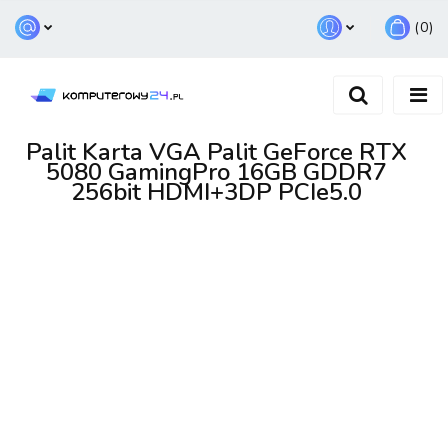
(
0
)
Zaloguj się
Zarejestruj się
Dodaj zgłoszenie
Palit Karta VGA Palit GeForce RTX
5080 GamingPro 16GB GDDR7
256bit HDMI+3DP PCIe5.0