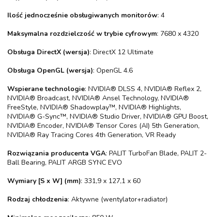
Ilość jednocześnie obsługiwanych monitorów
: 4
Maksymalna rozdzielczość w trybie cyfrowym
: 7680 x 4320
Obsługa DirectX (wersja)
: DirectX 12 Ultimate
Obsługa OpenGL (wersja)
: OpenGL 4.6
Wspierane technologie
: NVIDIA® DLSS 4, NVIDIA® Reflex 2,
NVIDIA® Broadcast, NVIDIA® Ansel Technology, NVIDIA®
FreeStyle, NVIDIA® Shadowplay™, NVIDIA® Highlights,
NVIDIA® G-Sync™, NVIDIA® Studio Driver, NVIDIA® GPU Boost,
NVIDIA® Encoder, NVIDIA® Tensor Cores (AI) 5th Generation,
NVIDIA® Ray Tracing Cores 4th Generation, VR Ready
Rozwiązania producenta VGA
: PALIT TurboFan Blade, PALIT 2-
Ball Bearing, PALIT ARGB SYNC EVO
Wymiary [S x W] (mm)
: 331,9 x 127,1 x 60
Rodzaj chłodzenia
: Aktywne (wentylator+radiator)