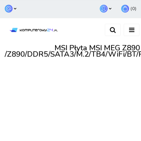
(
0
)
Zaloguj się
Zarejestruj się
Dodaj zgłoszenie
MSI Płyta MSI MEG Z89
/Z890/DDR5/SATA3/M.2/TB4/WiFi/BT/P