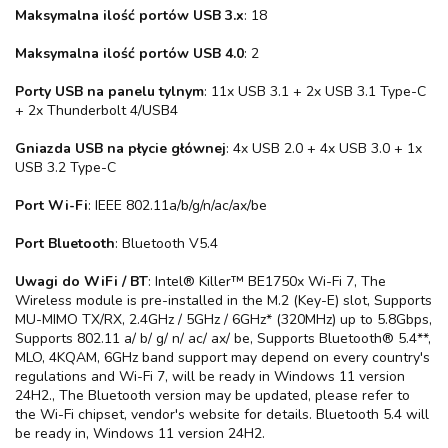
Maksymalna ilość portów USB 3.x
: 18
Maksymalna ilość portów USB 4.0
: 2
Porty USB na panelu tylnym
: 11x USB 3.1 + 2x USB 3.1 Type-C
+ 2x Thunderbolt 4/USB4
Gniazda USB na płycie głównej
: 4x USB 2.0 + 4x USB 3.0 + 1x
USB 3.2 Type-C
Port Wi-Fi
: IEEE 802.11a/b/g/n/ac/ax/be
Port Bluetooth
: Bluetooth V5.4
Uwagi do WiFi / BT
: Intel® Killer™ BE1750x Wi-Fi 7, The
Wireless module is pre-installed in the M.2 (Key-E) slot, Supports
MU-MIMO TX/RX, 2.4GHz / 5GHz / 6GHz* (320MHz) up to 5.8Gbps,
Supports 802.11 a/ b/ g/ n/ ac/ ax/ be, Supports Bluetooth® 5.4**,
MLO, 4KQAM, 6GHz band support may depend on every country's
regulations and Wi-Fi 7, will be ready in Windows 11 version
24H2., The Bluetooth version may be updated, please refer to
the Wi-Fi chipset, vendor's website for details. Bluetooth 5.4 will
be ready in, Windows 11 version 24H2.