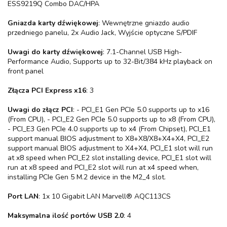
ESS9219Q Combo DAC/HPA
Gniazda karty dźwiękowej
: Wewnętrzne gniazdo audio
przedniego panelu, 2x Audio Jack, Wyjście optyczne S/PDIF
Uwagi do karty dźwiękowej
: 7.1-Channel USB High-
Performance Audio, Supports up to 32-Bit/384 kHz playback on
front panel
Złącza PCI Express x16
: 3
Uwagi do złącz PCI
: - PCI_E1 Gen PCIe 5.0 supports up to x16
(From CPU), - PCI_E2 Gen PCIe 5.0 supports up to x8 (From CPU),
- PCI_E3 Gen PCIe 4.0 supports up to x4 (From Chipset), PCI_E1
support manual BIOS adjustment to X8+X8/X8+X4+X4, PCI_E2
support manual BIOS adjustment to X4+X4, PCI_E1 slot will run
at x8 speed when PCI_E2 slot installing device, PCI_E1 slot will
run at x8 speed and PCI_E2 slot will run at x4 speed when,
installing PCIe Gen 5 M.2 device in the M2_4 slot.
Port LAN
: 1x 10 Gigabit LAN Marvell® AQC113CS
Maksymalna ilość portów USB 2.0
: 4