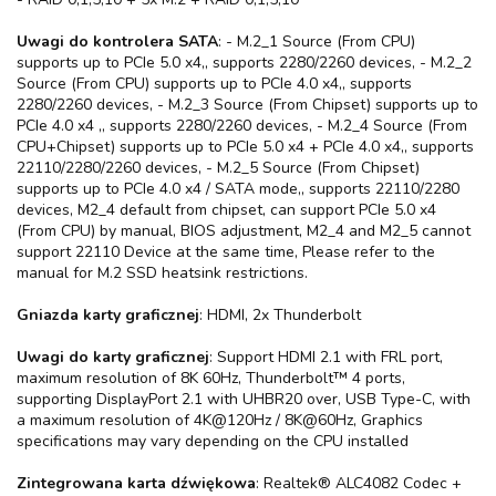
Uwagi do kontrolera SATA
: - M.2_1 Source (From CPU)
supports up to PCIe 5.0 x4,, supports 2280/2260 devices, - M.2_2
Source (From CPU) supports up to PCIe 4.0 x4,, supports
2280/2260 devices, - M.2_3 Source (From Chipset) supports up to
PCIe 4.0 x4 ,, supports 2280/2260 devices, - M.2_4 Source (From
CPU+Chipset) supports up to PCIe 5.0 x4 + PCIe 4.0 x4,, supports
22110/2280/2260 devices, - M.2_5 Source (From Chipset)
supports up to PCIe 4.0 x4 / SATA mode,, supports 22110/2280
devices, M2_4 default from chipset, can support PCIe 5.0 x4
(From CPU) by manual, BIOS adjustment, M2_4 and M2_5 cannot
support 22110 Device at the same time, Please refer to the
manual for M.2 SSD heatsink restrictions.
Gniazda karty graficznej
: HDMI, 2x Thunderbolt
Uwagi do karty graficznej
: Support HDMI 2.1 with FRL port,
maximum resolution of 8K 60Hz, Thunderbolt™ 4 ports,
supporting DisplayPort 2.1 with UHBR20 over, USB Type-C, with
a maximum resolution of 4K@120Hz / 8K@60Hz, Graphics
specifications may vary depending on the CPU installed
Zintegrowana karta dźwiękowa
: Realtek® ALC4082 Codec +