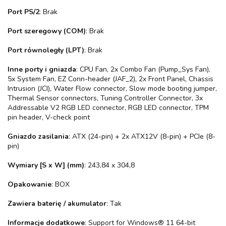
Port PS/2
: Brak
Port szeregowy (COM)
: Brak
Port równoległy (LPT)
: Brak
Inne porty i gniazda
: CPU Fan, 2x Combo Fan (Pump_Sys Fan),
5x System Fan, EZ Conn-header (JAF_2), 2x Front Panel, Chassis
Intrusion (JCI), Water Flow connector, Slow mode booting jumper,
Thermal Sensor connectors, Tuning Controller Connector, 3x
Addressable V2 RGB LED connector, RGB LED connector, TPM
pin header, V-check point
Gniazdo zasilania
: ATX (24-pin) + 2x ATX12V (8-pin) + PCIe (8-
pin)
Wymiary [S x W] (mm)
: 243,84 x 304,8
Opakowanie
: BOX
Zawiera baterię / akumulator
: Tak
Informacje dodatkowe
: Support for Windows® 11 64-bit