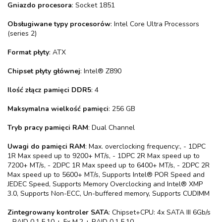
Gniazdo procesora
: Socket 1851
Obsługiwane typy procesorów
: Intel Core Ultra Processors
(series 2)
Format płyty
: ATX
Chipset płyty głównej
: Intel® Z890
Ilość złącz pamięci DDR5
: 4
Maksymalna wielkość pamięci
: 256 GB
Tryb pracy pamięci RAM
: Dual Channel
Uwagi do pamięci RAM
: Max. overclocking frequency:, - 1DPC
1R Max speed up to 9200+ MT/s, - 1DPC 2R Max speed up to
7200+ MT/s, - 2DPC 1R Max speed up to 6400+ MT/s, - 2DPC 2R
Max speed up to 5600+ MT/s, Supports Intel® POR Speed and
JEDEC Speed, Supports Memory Overclocking and Intel® XMP
3.0, Supports Non-ECC, Un-buffered memory, Supports CUDIMM
Zintegrowany kontroler SATA
: Chipset+CPU: 4x SATA III 6Gb/s
- RAID 0,1,5,10 + 5x M.2 + RAID 0,1,5,10