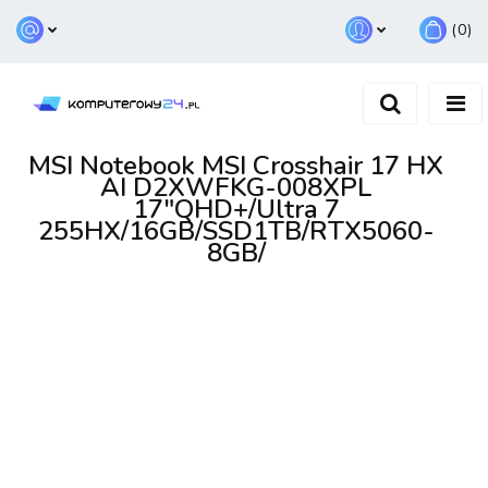
(
0
)
Zaloguj się
Zarejestruj się
Dodaj zgłoszenie
MSI Notebook MSI Crosshair 17 HX
AI D2XWFKG-008XPL
17"QHD+/Ultra 7
255HX/16GB/SSD1TB/RTX5060-
8GB/