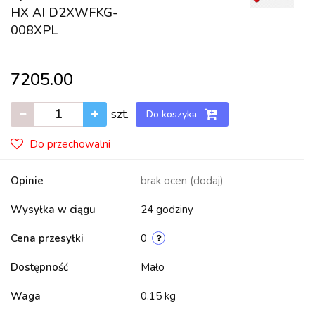
HX AI D2XWFKG-
008XPL
7205.00
szt.
Do koszyka
Do przechowalni
Opinie
brak ocen
(dodaj)
Wysyłka w ciągu
24 godziny
Cena przesyłki
0
Dostępność
Mało
Waga
0.15 kg