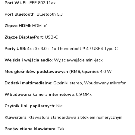
Port Wi-Fi
: IEEE 802.11ax
Port Bluetooth
: Bluetooth 5.3
Złącze HDMI
: HDMI x1
Złącze DisplayPort
: USB-C
Porty USB
: 4x : 3x 3.0 + 1x Thunderbolt™ 4 / USB4 Typu C
Wejścia i wyjścia audio
: Wyjście/wejście mini-jack
Moc głośników podstawowych (RMS, łącznie)
: 4.0 W
Dodatki multimedialne
: Głośniki stereo, Wbudowany mikrofon
Wbudowana kamera internetowa
: 0,9 MPix
Czytnik linii papilarnych
: Nie
Klawiatura
: Klawiatura standardowa z blokiem numerycznym
Podświetlana klawiatura
: Tak