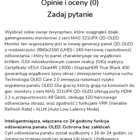
Opinie i oceny (0)
Zadaj pytanie
Wyobraź sobie swoje zwycięstwo, które osiągnąłeś dzięki
gamingowemu monitorowi z serii MAG 321UPX QD-OLED.
Monitor ten wyposażony jest w nowej generacji panel QD-OLED
o rozdzielczości 3840x2160 (UHD) i 240-hercowej częstotliwość
odświeżania, i który to panel charakteryzuje się wyjątkowo
krótkim, 0,03-milisekundowym czasem reakcji (GtG) matrycy.
Certyfikaty VESA ClearMR 13000 i DisplayHDR True Black 400
gwarantują wyjątkowo żywy obraz i zmniejszenie rozmycia ruchu.
Technologia OLED Care 2.0 zmniejsza natomiast ryzyko
wypalenia panelu OLED. Dla graczy, którzy grają na konsolach do
gier, monitory z serii MAG 321UPX QD-OLED oferują porty HDMI
2.1 o przepustowości 48 Gbit/s, obsługę 120-hercowego
odświeżania obrazu, oraz zgodność z funkcjami VRR (Variable
Refresh Rate) i ALLM (Auto Low Latency Mode).
Inteligentniejsza, włączana co 24 godziny funkcja
odświeżania panelu OLED. Ochrona bez zakłóceń.
Cykl odświeżania panelu został wydłużony z 16 do 24 godzin, co
ogranicza przerwy podczas grania lub pracy. Użytkownicy