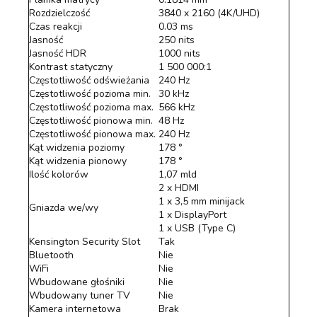
Rozdzielczość
3840 x 2160 (4K/UHD)
Czas reakcji
0.03 ms
Jasność
250 nits
Jasność HDR
1000 nits
Kontrast statyczny
1 500 000:1
Częstotliwość odświeżania
240 Hz
Częstotliwość pozioma min.
30 kHz
Częstotliwość pozioma max.
566 kHz
Częstotliwość pionowa min.
48 Hz
Częstotliwość pionowa max.
240 Hz
Kąt widzenia poziomy
178 °
Kąt widzenia pionowy
178 °
Ilość kolorów
1,07 mld
2 x HDMI
1 x 3,5 mm minijack
Gniazda we/wy
1 x DisplayPort
1 x USB (Type C)
Kensington Security Slot
Tak
Bluetooth
Nie
WiFi
Nie
Wbudowane głośniki
Nie
Wbudowany tuner TV
Nie
Kamera internetowa
Brak