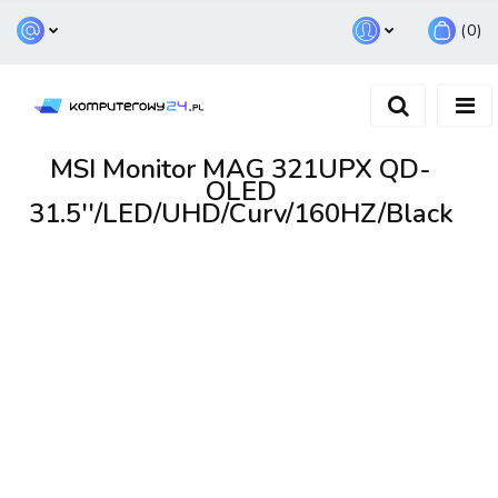
(
0
)
Zaloguj się
Zarejestruj się
Dodaj zgłoszenie
MSI Monitor MAG 321UPX QD-
OLED
31.5''/LED/UHD/Curv/160HZ/Black