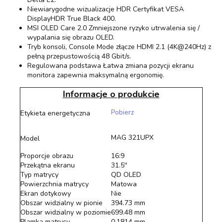
Niewiarygodne wizualizacje HDR Certyfikat VESA
DisplayHDR True Black 400.
MSI OLED Care 2.0 Zmniejszone ryzyko utrwalenia się /
wypalania się obrazu OLED.
Tryb konsoli, Console Mode złącze HDMI 2.1 (4K@240Hz) z
pełną przepustowością 48 Gbit/s.
Regulowana podstawa Łatwa zmiana pozycji ekranu
monitora zapewnia maksymalną ergonomię.
Informacje o produkcie
Pobierz
Etykieta energetyczna
MAG 321UPX
Model
Proporcje obrazu
16:9
Przekątna ekranu
31.5''
Typ matrycy
QD OLED
Powierzchnia matrycy
Matowa
Ekran dotykowy
Nie
Obszar widzialny w pionie
394.73 mm
Obszar widzialny w poziomie
699.48 mm
Plamka matrycy
0.1814 mm