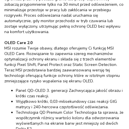
zobaczą przypomnienie tylko na 30 minut przed odświeżeniem, co
minimalizuje przestoje w pracy lub zakłócania w przebiegu
rozgrywki. Proces odświeżania nadal uruchamia się
automatycznie, gdy monitor przechodzi w tryb czuwania lub
zostaje wyłączony, utrzymując pełną ochronę OLED bez wpływu
na komfort użytkowania.
OLED Care 2.0
MSI rozumie Twoje obawy, dlatego oferujemy Ci funkcję MSI
OLED Care. Rozwiązanie to zapewnia szereg mechanizmów
optymalizacji ochrony ekranu i składa się z trzech elementów
funkcji Pixel Shift, Panel Protect oraz Static Screen Detection.
Teraz MSI przedstawia bardziej zaawansowaną wersję tej
technologii oferującą funkcje ochrony, które w istotnym stopniu
zmniejszające ryzyko wypalenia się ekranu OLED.
Panel QD-OLED 3. generacji Zachwycająca jakość obrazu i
krótki czas reakcji.
Wyjątkowo krótki, 0,03-milisekundowy czas reakcji GtG
matrycy i 240-hercowa częstotliwość odświeżania.
Technologia QD Premium Color Technologia ta sprawia, że
współczynnik różnicy wartości koloru dla odwzorowania
wyświetlanych na ekranie barw jest mniejszy od dwóch
Delta E2.