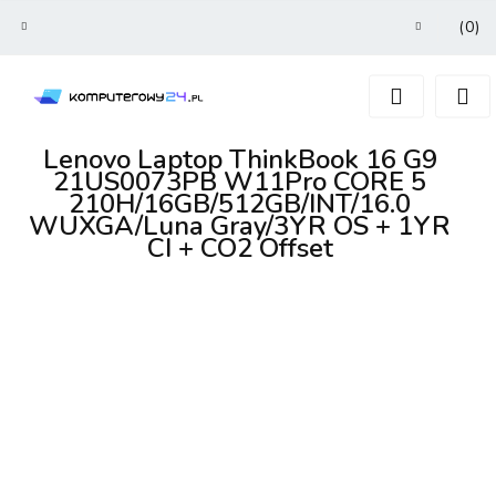
(
0
)
Zaloguj się
Zarejestruj się
Dodaj zgłoszenie
Lenovo Laptop ThinkBook 16 G9
21US0073PB W11Pro CORE 5
210H/16GB/512GB/INT/16.0
WUXGA/Luna Gray/3YR OS + 1YR
CI + CO2 Offset