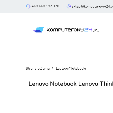
+48 660 192 370
sklep@komputerowy24.p
Laptopy
Komp
Smartfony
Sm
Laptopy
Komputery
Podzespoły
Strona główna
Laptopy/Notebooki
Lenovo Notebook Lenovo Th