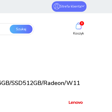
Strefa klienta
erwery i sieci
Zaloguj się
0
Zarejestruj się
Dodaj zgłoszenie
SmartHome
Bezpieczeństwo
/16GB/SSD512GB/Radeon/W11