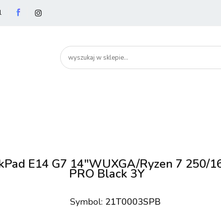
l
utery
Podzespoły
Peryferia
Drukarki
S
artHome
Bezpieczeństwo
Peryferia
Drukarki
Serwery i sieci
Smartfony
inkPad E14 G7 14"WUXGA/Ryzen 7 250
PRO Black 3Y
Symbol:
21T0003SPB