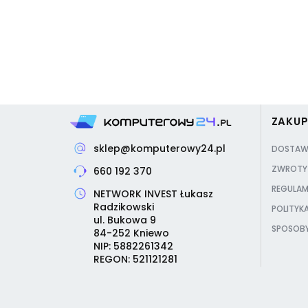
ZAKU
sklep@komputerowy24.pl
DOSTAW
ZWROTY 
660 192 370
REGULAM
NETWORK INVEST Łukasz
Radzikowski
POLITYK
ul. Bukowa 9
SPOSOBY
84-252 Kniewo
NIP: 5882261342
REGON: 521121281