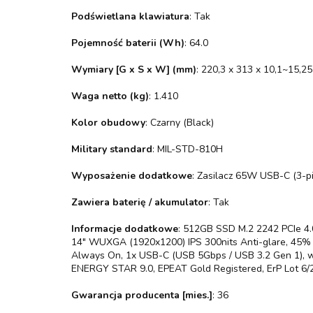
Podświetlana klawiatura
: Tak
Pojemność baterii (Wh)
: 64.0
Wymiary [G x S x W] (mm)
: 220,3 x 313 x 10,1~15,25
Waga netto (kg)
: 1.410
Kolor obudowy
: Czarny (Black)
Military standard
: MIL-STD-810H
Wyposażenie dodatkowe
: Zasilacz 65W USB-C (3-pi
Zawiera baterię / akumulator
: Tak
Informacje dodatkowe
: 512GB SSD M.2 2242 PCIe 4.0
14" WUXGA (1920x1200) IPS 300nits Anti-glare, 45% N
Always On, 1x USB-C (USB 5Gbps / USB 3.2 Gen 1), wit
ENERGY STAR 9.0, EPEAT Gold Registered, ErP Lot 6/26
Gwarancja producenta [mies.]
: 36