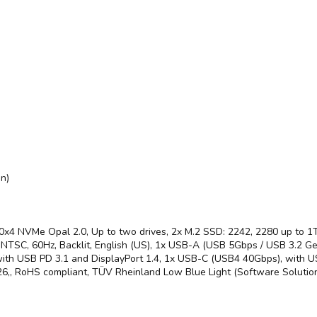
n)
x4 NVMe Opal 2.0, Up to two drives, 2x M.2 SSD: 2242, 2280 up to 1T
TSC, 60Hz, Backlit, English (US), 1x USB-A (USB 5Gbps / USB 3.2 Ge
h USB PD 3.1 and DisplayPort 1.4, 1x USB-C (USB4 40Gbps), with USB 
,, RoHS compliant, TÜV Rheinland Low Blue Light (Software Solution)