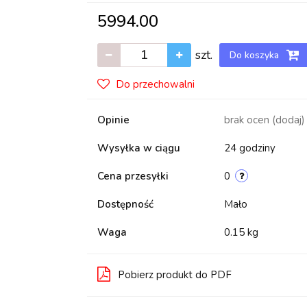
5994.00
szt.
Do koszyka
Do przechowalni
Opinie
brak ocen
(dodaj)
Wysyłka w ciągu
24 godziny
Cena przesyłki
0
Dostępność
Mało
Waga
0.15 kg
Pobierz produkt do PDF