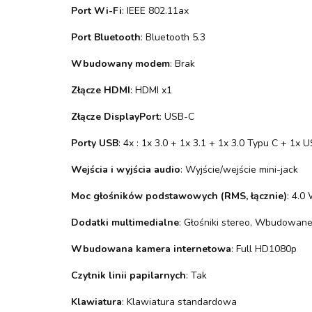
Port Wi-Fi
: IEEE 802.11ax
Port Bluetooth
: Bluetooth 5.3
Wbudowany modem
: Brak
Złącze HDMI
: HDMI x1
Złącze DisplayPort
: USB-C
Porty USB
: 4x : 1x 3.0 + 1x 3.1 + 1x 3.0 Typu C + 1
Wejścia i wyjścia audio
: Wyjście/wejście mini-jack
Moc głośników podstawowych (RMS, łącznie)
: 4.0
Dodatki multimedialne
: Głośniki stereo, Wbudowane
Wbudowana kamera internetowa
: Full HD1080p
Czytnik linii papilarnych
: Tak
Klawiatura
: Klawiatura standardowa