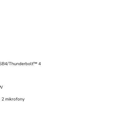
x USB4/Thunderbolt™ 4
 W
 2 mikrofony