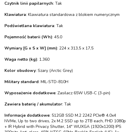
Czytnik linii papilarnych
: Tak
Klawiatura
: Klawiatura standardowa z blokiem numerycznym
Podświetlana klawiatura
: Tak
Pojemność baterii (Wh)
: 45.0
Wymiary [G x S x W] (mm)
: 224 x 313,5 x 17,5
Waga netto (kg)
: 1.360
Kolor obudowy
: Szary (Arctic Grey)
Military standard
: MIL-STD-810H
Wyposażenie dodatkowe
: Zasilacz 65W USB-C (3-pin)
Zawiera baterię / akumulator
: Tak
Informacje dodatkowe
: 512GB SSD M.2 2242 PCIe® 4.0x4
NVMe, Up to two drives, 2x M.2 SSD up to 2TB each, FHD 1080p
+ IR Hybrid with Privacy Shutter, 14" WUXGA (1920x1200) IPS