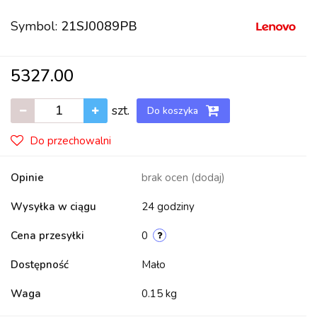
Symbol:
21SJ0089PB
5327.00
szt.
Do koszyka
Do przechowalni
Opinie
brak ocen
(dodaj)
Wysyłka w ciągu
24 godziny
Cena przesyłki
0
Dostępność
Mało
Waga
0.15 kg