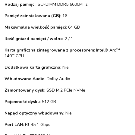
Rodzaj pamięci
: SO-DIMM DDR5 5600MHz
Pamięć zainstalowana (GB)
: 16
Maksymalna wielkość pamięci
: 64 GB
Ilość gniazd pamięci / wolne
: 2 / 1
Karta graficzna zintegrowana z procesorem
: Intel® Arc™
140T GPU
Dodatkowa karta graficzna
: Nie
Wbudowane Audio
: Dolby Audio
Zamontowany dysk
: SSD M.2 PCIe NVMe
Pojemność dysku
: 512 GB
Napęd optyczny wbudowany
: Nie
Port LAN
: RJ-45 1 Gbps