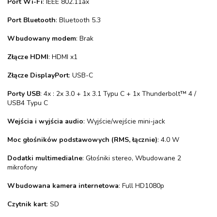
Port Wi-Fi
: IEEE 802.11ax
Port Bluetooth
: Bluetooth 5.3
Wbudowany modem
: Brak
Złącze HDMI
: HDMI x1
Złącze DisplayPort
: USB-C
Porty USB
: 4x : 2x 3.0 + 1x 3.1 Typu C + 1x Thunderbolt™ 4 /
USB4 Typu C
Wejścia i wyjścia audio
: Wyjście/wejście mini-jack
Moc głośników podstawowych (RMS, łącznie)
: 4.0 W
Dodatki multimedialne
: Głośniki stereo, Wbudowane 2
mikrofony
Wbudowana kamera internetowa
: Full HD1080p
Czytnik kart
: SD