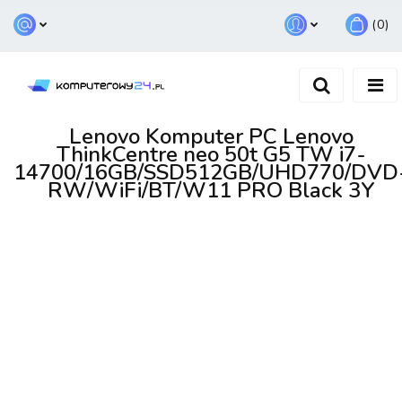
(
0
)
Zaloguj się
Zarejestruj się
Dodaj zgłoszenie
Lenovo Komputer PC Lenovo
ThinkCentre neo 50t G5 TW i7-
14700/16GB/SSD512GB/UHD770/DVD
RW/WiFi/BT/W11 PRO Black 3Y