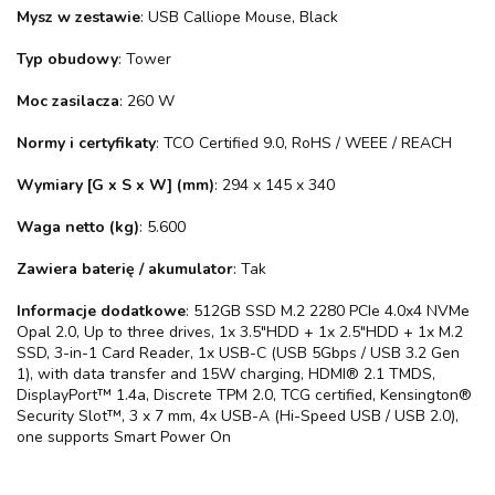
Mysz w zestawie
: USB Calliope Mouse, Black
Typ obudowy
: Tower
Moc zasilacza
: 260 W
Normy i certyfikaty
: TCO Certified 9.0, RoHS / WEEE / REACH
Wymiary [G x S x W] (mm)
: 294 x 145 x 340
Waga netto (kg)
: 5.600
Zawiera baterię / akumulator
: Tak
Informacje dodatkowe
: 512GB SSD M.2 2280 PCIe 4.0x4 NVMe
Opal 2.0, Up to three drives, 1x 3.5"HDD + 1x 2.5"HDD + 1x M.2
SSD, 3-in-1 Card Reader, 1x USB-C (USB 5Gbps / USB 3.2 Gen
1), with data transfer and 15W charging, HDMI® 2.1 TMDS,
DisplayPort™ 1.4a, Discrete TPM 2.0, TCG certified, Kensington®
Security Slot™, 3 x 7 mm, 4x USB-A (Hi-Speed USB / USB 2.0),
one supports Smart Power On