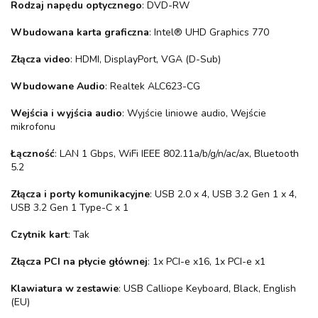
Rodzaj napędu optycznego
: DVD-RW
Wbudowana karta graficzna
: Intel® UHD Graphics 770
Złącza video
: HDMI, DisplayPort, VGA (D-Sub)
Wbudowane Audio
: Realtek ALC623-CG
Wejścia i wyjścia audio
: Wyjście liniowe audio, Wejście
mikrofonu
Łączność
: LAN 1 Gbps, WiFi IEEE 802.11a/b/g/n/ac/ax, Bluetooth
5.2
Złącza i porty komunikacyjne
: USB 2.0 x 4, USB 3.2 Gen 1 x 4,
USB 3.2 Gen 1 Type-C x 1
Czytnik kart
: Tak
Złącza PCI na płycie głównej
: 1x PCI-e x16, 1x PCI-e x1
Klawiatura w zestawie
: USB Calliope Keyboard, Black, English
(EU)