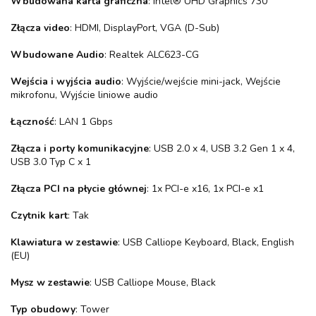
Wbudowana karta graficzna
: Intel® UHD Graphics 730
Złącza video
: HDMI, DisplayPort, VGA (D-Sub)
Wbudowane Audio
: Realtek ALC623-CG
Wejścia i wyjścia audio
: Wyjście/wejście mini-jack, Wejście
mikrofonu, Wyjście liniowe audio
Łączność
: LAN 1 Gbps
Złącza i porty komunikacyjne
: USB 2.0 x 4, USB 3.2 Gen 1 x 4,
USB 3.0 Typ C x 1
Złącza PCI na płycie głównej
: 1x PCI-e x16, 1x PCI-e x1
Czytnik kart
: Tak
Klawiatura w zestawie
: USB Calliope Keyboard, Black, English
(EU)
Mysz w zestawie
: USB Calliope Mouse, Black
Typ obudowy
: Tower