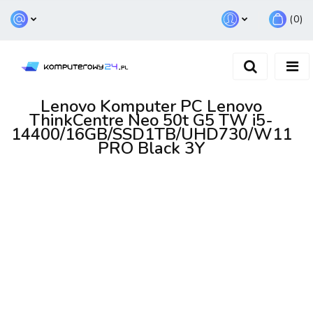
(
0
)
Zaloguj się
Zarejestruj się
Dodaj zgłoszenie
Lenovo Komputer PC Lenovo
ThinkCentre Neo 50t G5 TW i5-
14400/16GB/SSD1TB/UHD730/W11
PRO Black 3Y