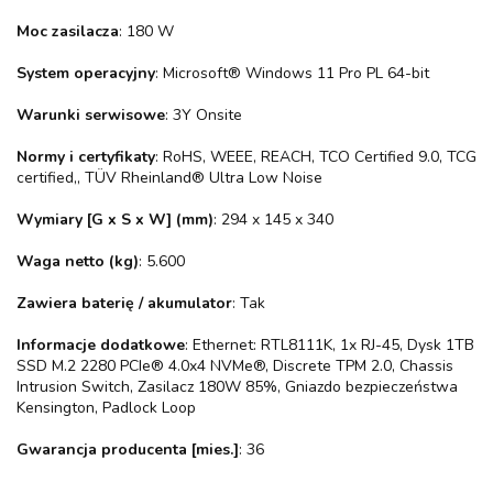
Moc zasilacza
: 180 W
System operacyjny
: Microsoft® Windows 11 Pro PL 64-bit
Warunki serwisowe
: 3Y Onsite
Normy i certyfikaty
: RoHS, WEEE, REACH, TCO Certified 9.0, TCG
certified,, TÜV Rheinland® Ultra Low Noise
Wymiary [G x S x W] (mm)
: 294 x 145 x 340
Waga netto (kg)
: 5.600
Zawiera baterię / akumulator
: Tak
Informacje dodatkowe
: Ethernet: RTL8111K, 1x RJ-45, Dysk 1TB
SSD M.2 2280 PCIe® 4.0x4 NVMe®, Discrete TPM 2.0, Chassis
Intrusion Switch, Zasilacz 180W 85%, Gniazdo bezpieczeństwa
Kensington, Padlock Loop
Gwarancja producenta [mies.]
: 36