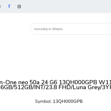
l
utery
Podzespoły
Peryferia
Drukarki
S
artHome
Bezpieczeństwo
Peryferia
Drukarki
Serwery i sieci
Smartfony
in-One neo 50a 24 G6 13QH000GPB W11Pr
6GB/512GB/INT/23.8 FHD/Luna Grey/3Y
Symbol:
13QH000GPB