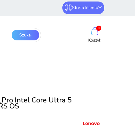
Strefa klienta
erwery i sieci
Zaloguj się
0
Zarejestruj się
Dodaj zgłoszenie
SmartHome
Bezpieczeństwo
o Intel Core Ultra 5
RS OS