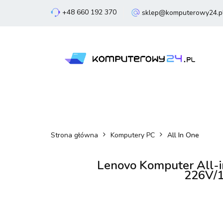
+48 660 192 370
sklep@komputerowy24.p
Laptopy
Komp
Smartfony
Sm
Laptopy
Komputery
Podzespoły
Strona główna
Komputery PC
All In One
Lenovo Komputer All-
226V/1