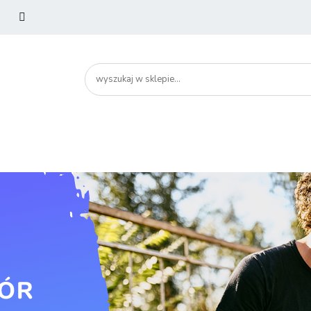
utery
Podzespoły
Peryferia
Drukarki
Serw
artHome
Bezpieczeństwo
Peryferia
Drukarki
Serwery i sieci
Smartfony