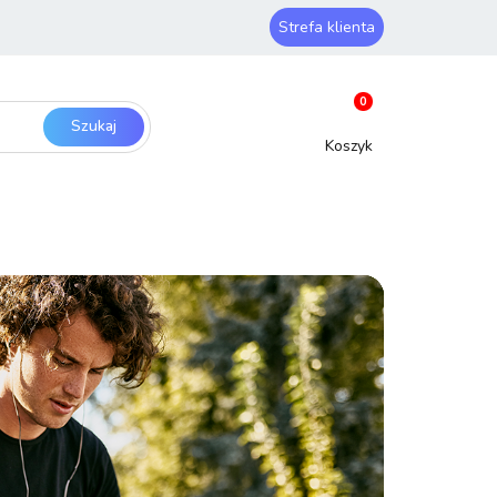
Strefa klienta
ery i sieci
Zaloguj się
0
Zarejestruj się
Dodaj zgłoszenie
SmartHome
Bezpieczeństwo