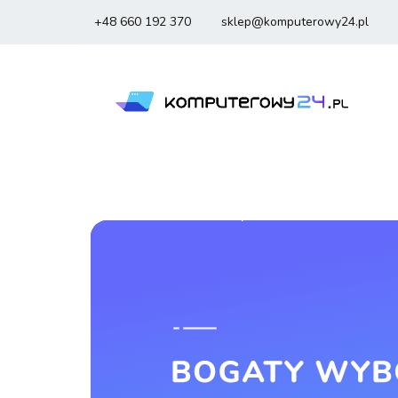
+48 660 192 370
sklep@komputerowy24.pl
Laptopy
Komp
Smartfony
Sm
Laptopy
Komputery
Podzespoły