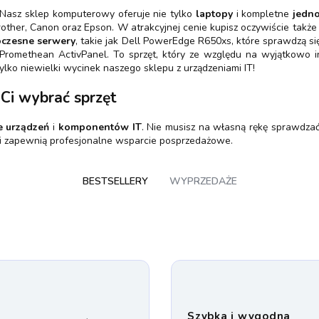
 Nasz sklep komputerowy oferuje nie tylko
laptopy
i kompletne
jedno
other, Canon oraz Epson. W atrakcyjnej cenie kupisz oczywiście także
czesne serwery
, takie jak Dell PowerEdge R650xs, które sprawdzą s
romethean ActivPanel. To sprzęt, który ze względu na wyjątkowo int
ylko niewielki wycinek naszego sklepu z urządzeniami IT!
Ci wybrać sprzęt
e urządzeń
i
komponentów IT
. Nie musisz na własną rękę sprawdzać
i zapewnią profesjonalne wsparcie posprzedażowe.
BESTSELLERY
WYPRZEDAŻE
Szybka i wygodna