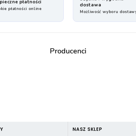
pieczne płatności
dostawa
kie płatności online
Możliwość wyboru dostaw
Producenci
3MK
3mk Protection
PY
NASZ SKLEP