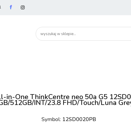
l
utery
Podzespoły
Peryferia
Drukarki
S
artHome
Bezpieczeństwo
Peryferia
Drukarki
Serwery i sieci
Smartfony
l-in-One ThinkCentre neo 50a G5 12SD
B/512GB/INT/23.8 FHD/Touch/Luna Gre
Symbol:
12SD0020PB