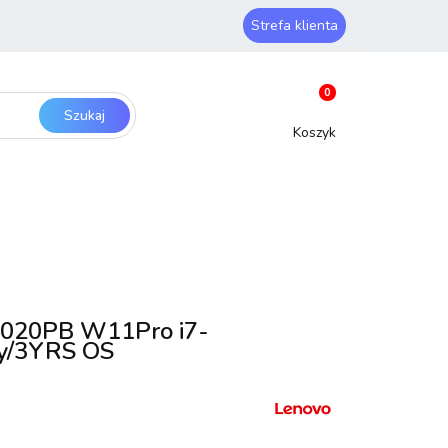
Strefa klienta
erwery i sieci
Zaloguj się
0
Zarejestruj się
Dodaj zgłoszenie
SmartHome
Bezpieczeństwo
0020PB W11Pro i7-
y/3YRS OS