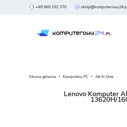
+48 660 192 370
sklep@komputerowy24.p
Laptopy
Komp
Smartfony
Sm
Laptopy
Komputery
Podzespoły
Strona główna
Komputery PC
All In One
Lenovo Komputer Al
13620H/16G