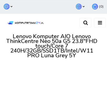
(
0
)
Zaloguj się
Zarejestruj się
Dodaj zgłoszenie
Lenovo Komputer AIO Lenovo
ThinkCentre Neo 50a G5 23.8"FHD
touch/Core 7
240H/32GB/SSD1TB/Intel/W11
PRO Luna Grey 5Y