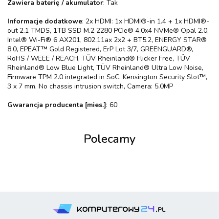
Zawiera baterię / akumulator
: Tak
Informacje dodatkowe
: 2x HDMI: 1x HDMI®-in 1.4 + 1x HDMI®-
out 2.1 TMDS, 1TB SSD M.2 2280 PCIe® 4.0x4 NVMe® Opal 2.0,
Intel® Wi-Fi® 6 AX201, 802.11ax 2x2 + BT5.2, ENERGY STAR®
8.0, EPEAT™ Gold Registered, ErP Lot 3/7, GREENGUARD®,
RoHS / WEEE / REACH, TÜV Rheinland® Flicker Free, TÜV
Rheinland® Low Blue Light, TÜV Rheinland® Ultra Low Noise,
Firmware TPM 2.0 integrated in SoC, Kensington Security Slot™,
3 x 7 mm, No chassis intrusion switch, Camera: 5.0MP
Gwarancja producenta [mies.]
: 60
Polecamy