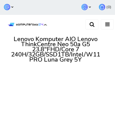
(
0
)
Zaloguj się
Zarejestruj się
Dodaj zgłoszenie
Lenovo Komputer AIO Lenovo
ThinkCentre Neo 50a G5
23.8"FHD/Core 7
240H/32GB/SSD1TB/Intel/W11
PRO Luna Grey 5Y