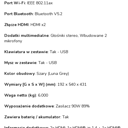
Port Wi-Fi
: IEEE 802.11ax
Port Bluetooth
: Bluetooth V5.2
Złącze HDMI
: HDMI x2
Dodatki multimedialne
: Głośniki stereo, Wbudowane 2
mikrofony
Klawiatura w zestawie
: Tak - USB
Mysz w zestawie
: Tak - USB
Kolor obudowy
: Szary (Luna Grey)
Wymiary [G x S x W] (mm)
: 192 x 540 x 431
Waga netto (kg)
: 6.000
Wyposażenie dodatkowe
: Zasilacz 90W 89%
Zawiera baterię / akumulator
: Tak
Informacje dodatkowe
: 2x HDMI: 1x HDMI®-in 1.4 + 1x HDMI®-