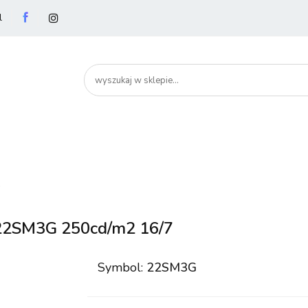
l
utery
Podzespoły
Peryferia
Drukarki
S
artHome
Bezpieczeństwo
Peryferia
Drukarki
Serwery i sieci
Smartfony
D
e 22SM3G 250cd/m2 16/7
Symbol:
22SM3G