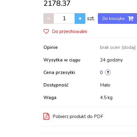
2178.37
szt.
Do koszyka
Do przechowalni
Opinie
brak ocen
(dodaj)
Wysyłka w ciągu
24 godziny
Cena przesyłki
0
Dostępność
Mało
Waga
4.5 kg
Pobierz produkt do PDF