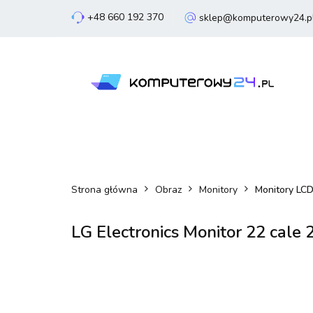
+48 660 192 370
sklep@komputerowy24.p
Laptopy
Komp
Smartfony
Sm
Laptopy
Komputery
Podzespoły
Strona główna
Obraz
Monitory
Monitory LC
LG Electronics Monitor 22 cal