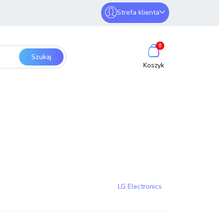
Strefa klienta
erwery i sieci
Zaloguj się
0
Zarejestruj się
Dodaj zgłoszenie
SmartHome
Bezpieczeństwo
LG Electronics