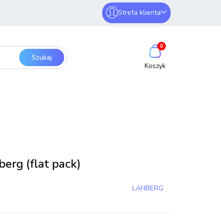
Strefa klienta
erwery i sieci
Zaloguj się
0
Zarejestruj się
Dodaj zgłoszenie
SmartHome
Bezpieczeństwo
erg (flat pack)
LANBERG