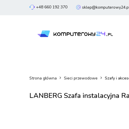
+48 660 192 370
sklep@komputerowy24.p
Laptopy
Komp
Smartfony
Sm
Laptopy
Komputery
Podzespoły
Strona główna
Sieci przewodowe
Szafy i akces
LANBERG Szafa instalacyjna Ra