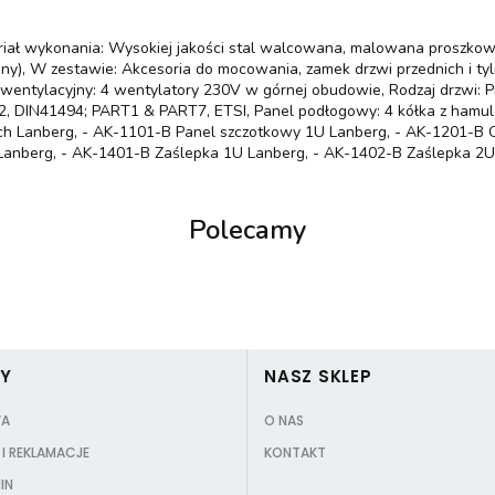
eriał wykonania: Wysokiej jakości stal walcowana, malowana proszkow
y), W zestawie: Akcesoria do mocowania, zamek drzwi przednich i tyl
 wentylacyjny: 4 wentylatory 230V w górnej obudowie, Rodzaj drzwi: P
2, DIN41494; PART1 & PART7, ETSI, Panel podłogowy: 4 kółka z hamul
ych Lanberg, - AK-1101-B Panel szczotkowy 1U Lanberg, - AK-1201-B O
 Lanberg, - AK-1401-B Zaślepka 1U Lanberg, - AK-1402-B Zaślepka 2
Polecamy
PY
NASZ SKLEP
A
O NAS
I REKLAMACJE
KONTAKT
IN