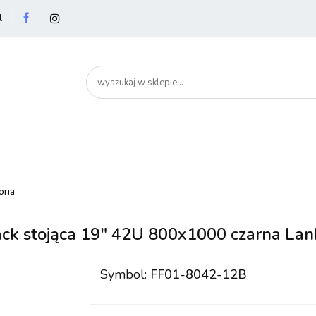
l
utery
Podzespoły
Peryferia
Drukarki
S
artHome
Bezpieczeństwo
Peryferia
Drukarki
Serwery i sieci
Smartfony
oria
ck stojąca 19" 42U 800x1000 czarna Lanb
Symbol:
FF01-8042-12B