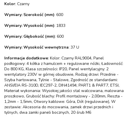
Kolor
: Czarny
Wymiary: Szerokość (mm)
: 600
Wymiary: Wysokość (mm)
: 1833
Wymiary: Głębokość (mm)
: 600
Wymiary: Wysokość wewnętrzna
: 37 U
Informacje dodatkowe
: Kolor: Czarny RAL9004, Panel
podłogowy: 4 kółka z hamulcem + regulowane nóżki, Ładowność:
Do 800 KG, Klasa szczelności: IP20, Panel wentylacyjny: 2
wentylatory 230V w górnej obudowie, Rodzaj drzwi: Przednie -
Szyba hartowana, Tylnie - Stalowe, Zgodność ze standardami:
ANSI/EIA RS-310D, IEC297-2, DIN41494; PART1 & PART7, ETSI,
Materiał wykonania: Wysokiej jakości stal walcowana, malowana
proszkowo, Grubość blachy: Profil montażowy - 2,00mm, Reszta -
1,2mm - 1,5mm, Otwory kablowe: Góra, Dół (regulowane), W
zestawie: Akcesoria do mocowania, zamek drzwi przednich i
tylnych, dwa zamki paneli bocznych, 20 śrub M6