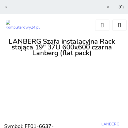
(
0
)
Zaloguj się
Zarejestruj się
Dodaj zgłoszenie
LANBERG Szafa instalacyjna Rack
stojąca 19" 37U 600x600 czarna
Lanberg (flat pack)
LANBERG
Symbol:
FF01-6637-