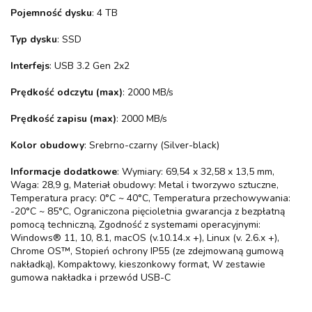
Pojemność dysku
: 4 TB
Typ dysku
: SSD
Interfejs
: USB 3.2 Gen 2x2
Prędkość odczytu (max)
: 2000 MB/s
Prędkość zapisu (max)
: 2000 MB/s
Kolor obudowy
: Srebrno-czarny (Silver-black)
Informacje dodatkowe
: Wymiary: 69,54 x 32,58 x 13,5 mm,
Waga: 28,9 g, Materiał obudowy: Metal i tworzywo sztuczne,
Temperatura pracy: 0°C ~ 40°C, Temperatura przechowywania:
-20°C ~ 85°C, Ograniczona pięcioletnia gwarancja z bezpłatną
pomocą techniczną, Zgodność z systemami operacyjnymi:
Windows® 11, 10, 8.1, macOS (v.10.14.x +), Linux (v. 2.6.x +),
Chrome OS™, Stopień ochrony IP55 (ze zdejmowaną gumową
nakładką), Kompaktowy, kieszonkowy format, W zestawie
gumowa nakładka i przewód USB-C