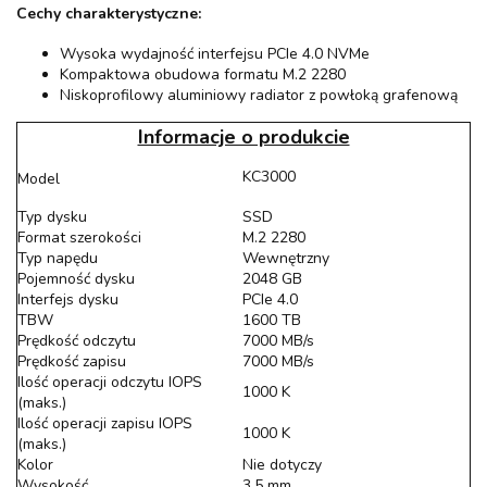
Cechy charakterystyczne:
Wysoka wydajność interfejsu PCIe 4.0 NVMe
Kompaktowa obudowa formatu M.2 2280
Niskoprofilowy aluminiowy radiator z powłoką grafenową
Informacje o produkcie
KC3000
Model
Typ dysku
SSD
Format szerokości
M.2 2280
Typ napędu
Wewnętrzny
Pojemność dysku
2048 GB
Interfejs dysku
PCIe 4.0
TBW
1600 TB
Prędkość odczytu
7000 MB/s
Prędkość zapisu
7000 MB/s
Ilość operacji odczytu IOPS
1000 K
(maks.)
Ilość operacji zapisu IOPS
1000 K
(maks.)
Kolor
Nie dotyczy
Wysokość
3.5 mm