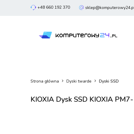
+48 660 192 370
sklep@komputerowy24.p
Laptopy
Komp
Smartfony
Sm
Laptopy
Komputery
Podzespoły
Strona główna
Dyski twarde
Dyski SSD
KIOXIA Dysk SSD KIOXIA PM7-R