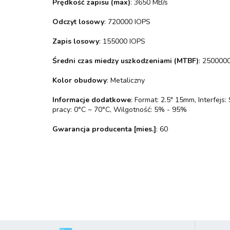
Prędkość zapisu (max)
: 3650 MB/s
Odczyt losowy
: 720000 IOPS
Zapis losowy
: 155000 IOPS
Średni czas miedzy uszkodzeniami (MTBF)
: 250000
Kolor obudowy
: Metaliczny
Informacje dodatkowe
: Format: 2.5" 15mm, Interfej
pracy: 0°C ~ 70°C, Wilgotność: 5% - 95%
Gwarancja producenta [mies.]
: 60