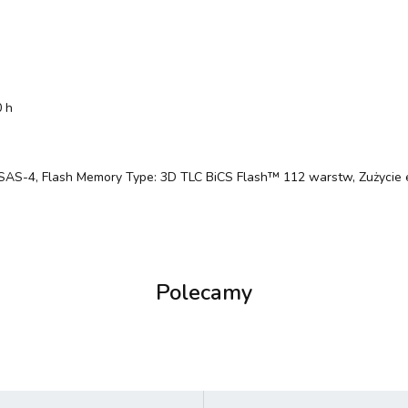
0 h
s: SAS-4, Flash Memory Type: 3D TLC BiCS Flash™ 112 warstw, Zużycie
Polecamy