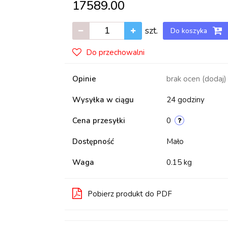
17589.00
szt.
Do koszyka
Do przechowalni
Opinie
brak ocen
(dodaj)
Wysyłka w ciągu
24 godziny
Cena przesyłki
0
Dostępność
Mało
Waga
0.15 kg
Pobierz produkt do PDF