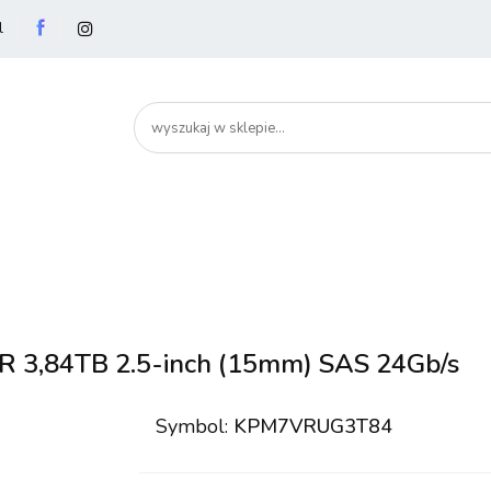
l
utery
Podzespoły
Peryferia
Drukarki
S
artHome
Bezpieczeństwo
Peryferia
Drukarki
Serwery i sieci
Smartfony
 3,84TB 2.5-inch (15mm) SAS 24Gb/s
Symbol:
KPM7VRUG3T84