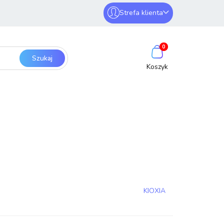
Strefa klienta
erwery i sieci
Zaloguj się
0
Zarejestruj się
Dodaj zgłoszenie
SmartHome
Bezpieczeństwo
KIOXIA