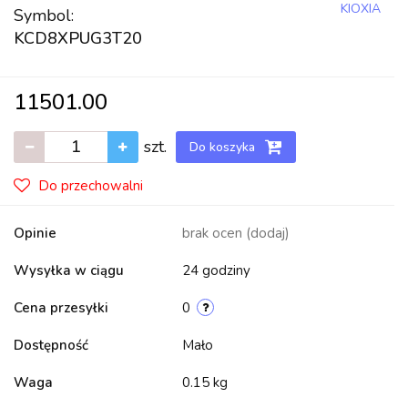
KIOXIA
Symbol:
KCD8XPUG3T20
11501.00
szt.
Do koszyka
Do przechowalni
Opinie
brak ocen
(dodaj)
Wysyłka w ciągu
24 godziny
Cena przesyłki
0
Dostępność
Mało
Waga
0.15 kg