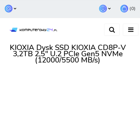
(
0
)
Zaloguj się
Zarejestruj się
Dodaj zgłoszenie
KIOXIA Dysk SSD KIOXIA CD8P-V
3,2TB 2,5" U.2 PCIe Gen5 NVMe
(12000/5500 MB/s)