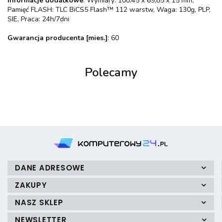
Informacje dodatkowe
: Wymiary: 100.45 x 69,85 x 15 mm,
Pamięć FLASH: TLC BiCS5 Flash™ 112 warstw, Waga: 130g, PLP,
SIE, Praca: 24h/7dni
Gwarancja producenta [mies.]
: 60
Polecamy
DANE ADRESOWE
ZAKUPY
NASZ SKLEP
NEWSLETTER